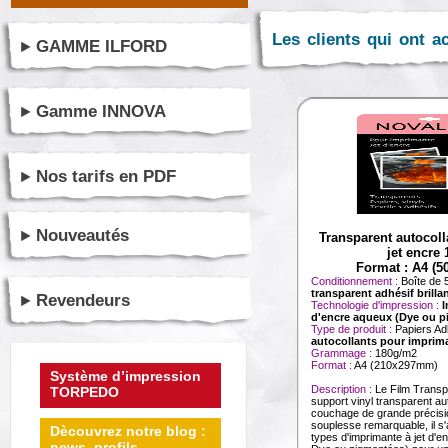
Les clients qui ont a
GAMME ILFORD
Gamme INNOVA
Nos tarifs en PDF
Nouveautés
Transparent autocol
jet encre 
Format : A4 (50
Conditionnement :
Boîte de 
transparent adhésif brilla
Revendeurs
Technologie d'impression :
I
d'encre aqueux (Dye ou p
Type de produit :
Papiers Ad
autocollants pour imprima
Grammage :
180g/m2
Format :
A4 (210x297mm)
Système d’impression
Description :
Le Film Transp
TORPEDO
support vinyl transparent au
couchage de grande précisi
souplesse remarquable, il s'
Dècouvrez notre blog :
types d'imprimante à jet d'
news, profils ...