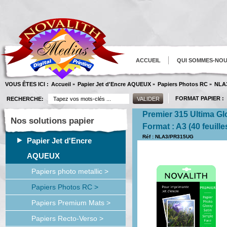
ACCUEIL
QUI SOMMES-NO
VOUS ÊTES ICI :
Accueil
Papier Jet d'Encre AQUEUX
Papiers Photos RC
NLA
»
»
»
FORMAT PAPIER :
RECHERCHE:
Premier 315 Ultima Gl
Nos solutions papier
Format : A3 (40 feuille
Réf : NLA3/PR315UG
Papier Jet d'Encre
AQUEUX
Papiers photo metallic >
Papiers Photos RC >
Papiers Premium Mats >
Papiers Recto-Verso >