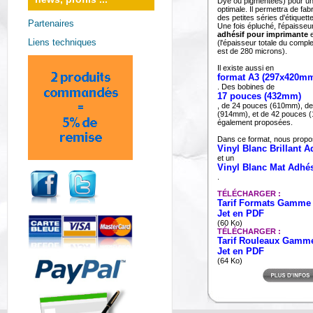
Dye ou pigmentées) pour un
optimale. Il permettra de fa
des petites séries d'étiquet
Partenaires
Une fois épluché, l'épaisse
adhésif pour imprimante
e
Liens techniques
(l'épaisseur totale du comple
est de 280 microns).
Il existe aussi en
format A3 (297x420m
. Des bobines de
17 pouces (432mm)
, de 24 pouces (610mm), d
(914mm), et de 42 pouces 
également proposées.
Dans ce format, nous prop
Vinyl Blanc Brillant A
et un
Vinyl Blanc Mat Adhés
.
TÉLÉCHARGER :
Tarif Formats Gamme
Jet en PDF
(60 Ko)
TÉLÉCHARGER :
Tarif Rouleaux Gamm
Jet en PDF
(64 Ko)