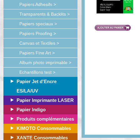
Papiers Adhesifs >
Transparents & Backlits >
Papiers speciaux >
Papiers Proofing >
Canvas et Textiles >
Papiers Fine Art >
Album photo imprimable >
Echantillons test >
Papier Jet d'Encre
ES/LA/UV
Papier Imprimante LASER
Papier Indigo
Produits complémentaires
KIMOTO Consommables
XANTE Consommables