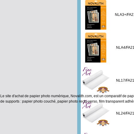
NLA3+/FA2
NLA4/FA2
NL17/FA2
Le site d'achat de papier photo numérique, Novalith.com, est un comparatif de papi
de supports :
papier photo couché
,
papier photo recto-verso
,
film transparent adhés
NL24/FA2