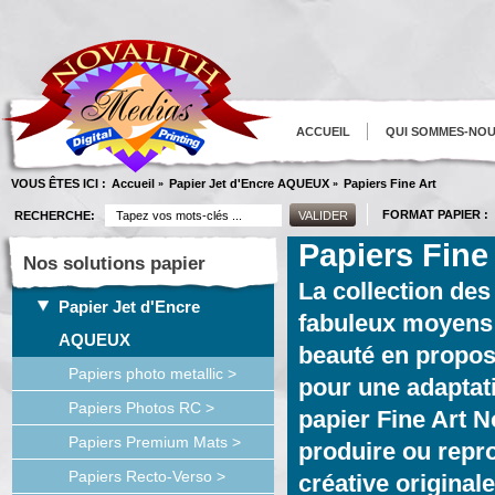
ACCUEIL
QUI SOMMES-NO
VOUS ÊTES ICI :
Accueil
Papier Jet d'Encre AQUEUX
Papiers Fine Art
»
»
FORMAT PAPIER :
RECHERCHE:
Papiers Fine
Nos solutions papier
La collection des
Papier Jet d'Encre
fabuleux moyens d
AQUEUX
beauté en propos
Papiers photo metallic >
pour une adaptat
Papiers Photos RC >
papier Fine Art 
Papiers Premium Mats >
produire ou repro
Papiers Recto-Verso >
créative originale