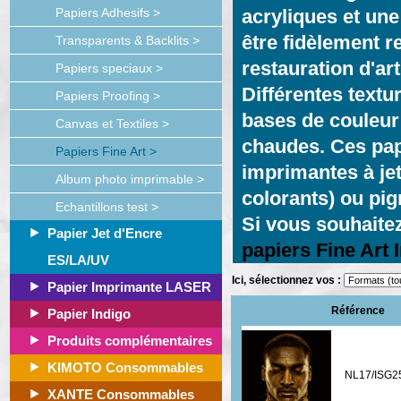
Papiers Adhesifs >
acryliques et une
être fidèlement r
Transparents & Backlits >
restauration d'art
Papiers speciaux >
Différentes textu
Papiers Proofing >
bases de couleur 
Canvas et Textiles >
chaudes. Ces pap
Papiers Fine Art >
imprimantes à je
Album photo imprimable >
colorants) ou pi
Echantillons test >
Si vous souhaite
Papier Jet d'Encre
papiers Fine Art 
ES/LA/UV
Ici, sélectionnez vos :
Papier Imprimante LASER
Référence
Papier Indigo
Produits complémentaires
KIMOTO Consommables
NL17/ISG2
XANTE Consommables