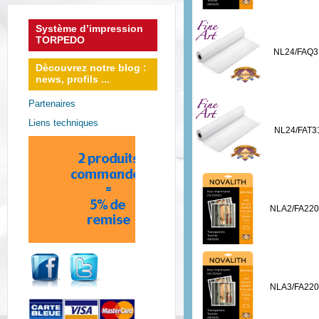
Système d’impression
TORPEDO
NL24/FAQ3
Dècouvrez notre blog :
news, profils ...
Partenaires
Liens techniques
NL24/FAT3
NLA2/FA22
NLA3/FA22