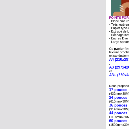
POINTS FOR
- Blanc Naturel
- Très légère
- Papier type 
- Extrudé de L
- Séchage ins
- Encres Dye
- Large spectr
Ce
papier fin
texture proche
existe égalem
A4 (210x2
,
A3 (297x4
et
A3+ (330x
.
Nous proposo
17 pouces
(432mmx30M)
24 pouces
(610mmx30M)
36 pouces
(914mmx30M)
44 pouces
(1118mmx30M)
60 pouces
(1520mmx30M