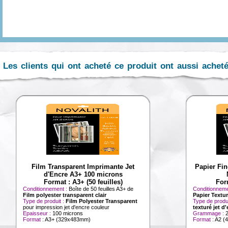
Les clients qui ont acheté ce produit ont aussi achet
Film Transparent Imprimante Jet
Papier Fin
d'Encre A3+ 100 microns
Format : A3+ (50 feuilles)
Form
Conditionnement :
Boîte de 50 feuilles A3+ de
Conditionneme
Film polyester transparent clair
Papier Textu
Type de produit :
Film Polyester Transparent
Type de produ
pour impression jet d'encre couleur
texturé jet d
Epaisseur :
100 microns
Grammage :
Format :
A3+ (329x483mm)
Format :
A2 (