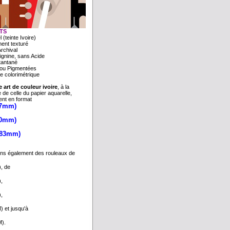
TS
 (teinte Ivoire)
ment texturé
Archival
ignine, sans Acide
tantané
 ou Pigmentées
e colorimétrique
e art de couleur ivoire
, à la
 de celle du papier aquarelle,
ent en format
97mm)
20mm)
483mm)
ns également des rouleaux de
, de
,
,
 et jusqu'à
).