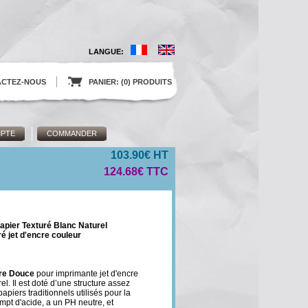
LANGUE:
ACTEZ-NOUS
.
PANIER: (0) PRODUITS
PTE
COMMANDER
103.90€ HT
124.68€ TTC
apier Texturé Blanc Naturel
ré jet d'encre couleur
ure Douce
pour imprimante jet d'encre
l. Il est doté d’une structure assez
apiers traditionnels utilisés pour la
empt d'acide, a un PH neutre, et