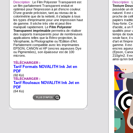
Description :
Le Film Polyester Transparent est
Description :
un film parfaitement Transparent enduit et
Texture Dou
optimisé pour l'impression à jet d'encre couleur.
possède un ét
D'une grande précision, tant au niveau de la
naturel. Il est
colorimétrie que de la netteté, il s'adapte à tous
proche de cell
les types d'imprimante pour une impression haut
papiers traditi
de gamme. Il sèche très vite et peut être
l’eau-forte. C
manipulé rapidement. Le
Film Polyester
d'acide, a un 
Transparent imprimable
permettra de réaliser
qualités pour 
des supports transparents pour de nombreuses
temps de tout
applications telles que la Rétro-projection, la
seule face, il 
Vitrophanie, la Photographie ou l'Edition d'Art.
d’art et l’imp
Parfaitement compatible avec les imprimantes
gamme. Il est
EPSON, CANON et HP (encres aqueuses Dye
encres aqueu
ou Pigmentées), son épaisseur est de 100
(Epson, Cano
microns.
210g/m2. Il ex
ainsi qu'en b
TÉLÉCHARGER :
Tarif Formats NOVALITH Ink Jet en
PDF
(60 Ko)
TÉLÉCHARGER :
Tarif Rouleaux NOVALITH Ink Jet en
PDF
(64 Ko)