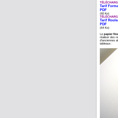
TÉLÉCHARG
Tarif Form
PDF
(60 Ko)
TÉLÉCHARG
Tarif Roul
PDF
(64 Ko)
Le
papier fin
réaliser des re
d'anciennes af
tableaux :