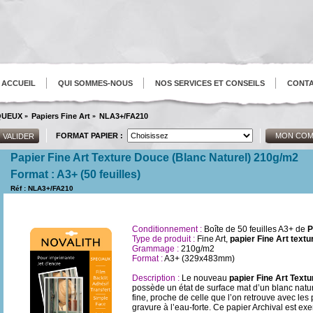
ACCUEIL
QUI SOMMES-NOUS
NOS SERVICES ET CONSEILS
CONT
AQUEUX
Papiers Fine Art
NLA3+/FA210
»
»
FORMAT PAPIER :
MON COM
Papier Fine Art Texture Douce (Blanc Naturel) 210g/m2
Format : A3+ (50 feuilles)
Réf : NLA3+/FA210
Conditionnement :
Boîte de 50 feuilles A3+ de
P
Type de produit :
Fine Art,
papier Fine Art textu
Grammage :
210g/m2
Format :
A3+ (329x483mm)
Description :
Le nouveau
papier Fine Art Text
possède un état de surface mat d’un blanc nature
fine, proche de celle que l’on retrouve avec les p
gravure à l’eau-forte. Ce papier Archival est ex