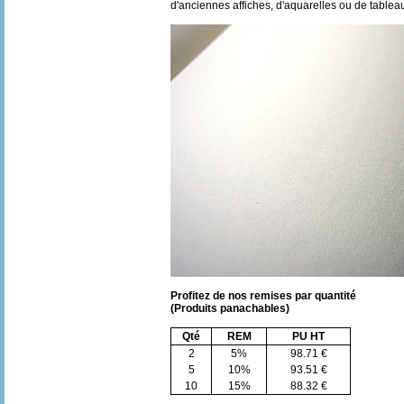
d'anciennes affiches, d'aquarelles ou de tableau
Profitez de nos remises par quantité
(Produits panachables)
Qté
REM
PU HT
2
5%
98.71 €
5
10%
93.51 €
10
15%
88.32 €