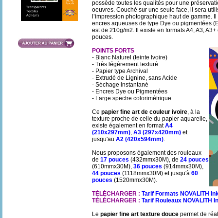
possède toutes les qualités pour une préservat
oeuvres. Couché sur une seule face, il sera utili
l’impression photographique haut de gamme. Il 
encres aqueuses de type Dye ou pigmentées 
est de 210g/m2. Il existe en formats A4, A3, A3+
pouces.
POINTS FORTS
- Blanc Naturel (teinte Ivoire)
- Très légèrement texturé
- Papier type Archival
- Extrudé de Lignine, sans Acide
- Séchage instantané
- Encres Dye ou Pigmentées
- Large spectre colorimétrique
Ce
papier fine art de couleur ivoire
, à la
texture proche de celle du papier aquarelle,
existe également en format
A4
(210x297mm)
,
A3 (297x420mm)
et
jusqu'au
A2 (420x594mm)
.
Nous proposons également des rouleaux
de
17 pouces
(432mmx30M), de
24 pouces
(610mmx30M),
36 pouces
(914mmx30M),
44 pouces
(1118mmx30M) et jusqu'à
60
pouces
(1520mmx30M).
TÉLÉCHARGER :
Tarif Formats NOVALITH In
TÉLÉCHARGER :
Tarif Rouleaux NOVALITH I
Le
papier fine art texture douce
permet de réali