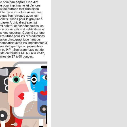
Le nouveau
papier Fine Art
ce
pour imprimante jet d'encre
at de surface mat d’un blanc
 doté d’une structure assez fine,
e que l’on retrouve avec les
onnels utilisés pour la gravure à
e papier Archival est exempt
PH neutre, et possède toutes les
une préservation durable dans le
es vos oeuvres. Couché sur une
sera utilisé pour les reproductions
ression photographique haut de
 compatible avec les imprimantes à
ses de type Dye ou pigmentées
n ou HP). Son grammage est de
iste en formats A4, A3, A3+ et A2,
obines de 17 à 60 pouces.