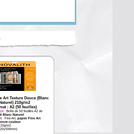
é
e Art Texture Douce (Blanc
Naturel) 210g/m2
at : A2 (50 feuilles)
nt :
Boîte de 50 feuilles A2 de
ré Blanc Naturel
it :
Fine Art,
papier Fine Art
'encre couleur
210g/m2
420x594mm)