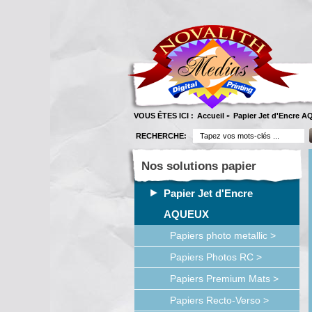
VOUS ÊTES ICI :
Accueil
Papier Jet d'Encre 
»
RECHERCHE:
Nos solutions papier
Papier Jet d'Encre
AQUEUX
Papiers photo metallic >
Papiers Photos RC >
Papiers Premium Mats >
Papiers Recto-Verso >