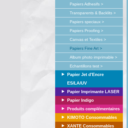
Papiers Adhesifs >
Transparents & Backlits >
Papiers speciaux >
Papiers Proofing >
Canvas et Textiles >
Papiers Fine Art >
Album photo imprimable >
Echantillons test >
Papier Jet d'Encre
ES/LA/UV
Papier Imprimante LASER
Papier Indigo
Produits complémentaires
KIMOTO Consommables
XANTE Consommables