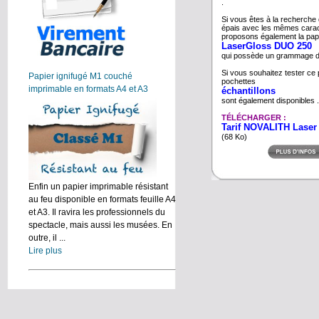
.
Si vous êtes à la recherche 
épais avec les mêmes carac
proposons également la pap
LaserGloss DUO 250
qui possède un grammage 
Si vous souhaitez tester ce 
Papier ignifugé M1 couché
pochettes
imprimable en formats A4 et A3
échantillons
sont également disponibles .
TÉLÉCHARGER :
Tarif NOVALITH Laser
(68 Ko)
Enfin un papier imprimable résistant
au feu disponible en formats feuille A4
et A3. Il ravira les professionnels du
spectacle, mais aussi les musées. En
outre, il ...
Lire plus