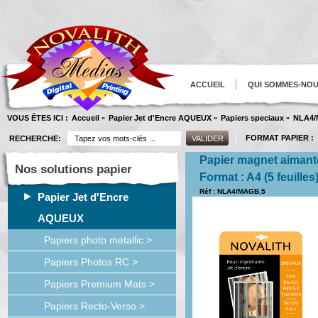
ACCUEIL
QUI SOMMES-NO
VOUS ÊTES ICI :
Accueil
Papier Jet d'Encre AQUEUX
Papiers speciaux
NLA4/
»
»
»
FORMAT PAPIER :
RECHERCHE:
Papier magnet aimanté
Nos solutions papier
Format : A4 (5 feuilles
Réf : NLA4/MAGB.5
Papier Jet d'Encre
AQUEUX
Papiers photo metallic >
Papiers Photos RC >
Papiers Premium Mats >
Papiers Recto-Verso >