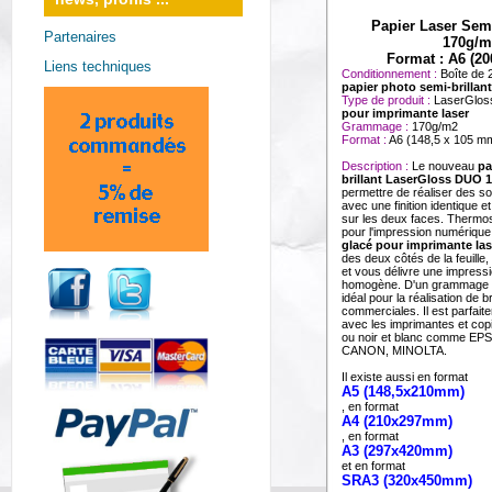
Papier Laser Sem
Partenaires
170g/m
Format : A6 (200
Liens techniques
Conditionnement :
Boîte de 2
papier photo semi-brillan
Type de produit :
LaserGlos
pour imprimante laser
Grammage :
170g/m2
Format :
A6 (148,5 x 105 m
Description :
Le nouveau
pa
brillant LaserGloss DUO 
permettre de réaliser des s
avec une finition identique e
sur les deux faces. Thermosta
pour l'impression numérique
glacé pour imprimante las
des deux côtés de la feuille
et vous délivre une impress
homogène. D'un grammage d
idéal pour la réalisation de 
commerciales. Il est parfait
avec les imprimantes et cop
ou noir et blanc comme E
CANON, MINOLTA.
Il existe aussi en format
A5 (148,5x210mm)
, en format
A4 (210x297mm)
, en format
A3 (297x420mm)
et en format
SRA3 (320x450mm)