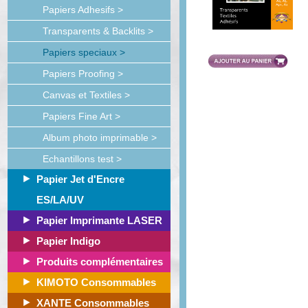
Papiers Adhesifs >
Transparents & Backlits >
Papiers speciaux >
Papiers Proofing >
Canvas et Textiles >
Papiers Fine Art >
Album photo imprimable >
Echantillons test >
Papier Jet d'Encre
ES/LA/UV
Papier Imprimante LASER
Papier Indigo
Produits complémentaires
KIMOTO Consommables
XANTE Consommables