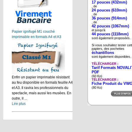
17 pouces (432mm)
, de
24 pouces (610mm)
, de
36 pouces (914mm)
, de
42 pouces (1067mm)
et jusqu'à
Papier ignifugé M1 couché
44 pouces (1118mm)
imprimable en formats A4 et A3
sont également proposées.
Si vous souhaitez tester c
papiers, des pochettes
échantillons
sont également disponibles.
TÉLÉCHARGER :
Tarif Formats NOVALIT
PDF
(60 Ko)
Enfin un papier imprimable résistant
TÉLÉCHARGER :
au feu disponible en formats feuille A4
Fiche Produit du VW
(80 Ko)
et A3. Il ravira les professionnels du
spectacle, mais aussi les musées. En
outre, il ...
Lire plus