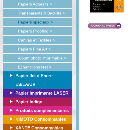
Papiers Adhesifs >
Transparents & Backlits >
Papiers speciaux >
Papiers Proofing >
Canvas et Textiles >
Papiers Fine Art >
Album photo imprimable >
Echantillons test >
Papier Jet d'Encre
ES/LA/UV
Papier Imprimante LASER
Papier Indigo
Produits complémentaires
KIMOTO Consommables
XANTE Consommables