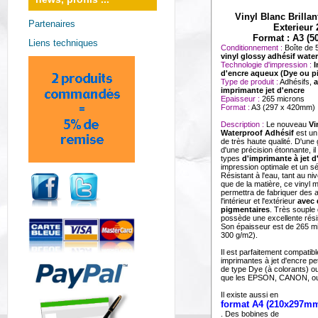
Vinyl Blanc Brilla
Partenaires
Exterieur 
Format : A3 (50
Liens techniques
Conditionnement :
Boîte de 5
vinyl glossy adhésif wate
Technologie d'impression :
I
d'encre aqueux (Dye ou p
Type de produit :
Adhésifs,
a
imprimante jet d'encre
Epaisseur :
265 microns
Format :
A3 (297 x 420mm)
Description :
Le nouveau
Vi
Waterproof Adhésif
est un
de très haute qualité. D'une
d'une précision étonnante, il
types
d'imprimante à jet d
impression optimale et un s
Résistant à l'eau, tant au n
que de la matière, ce vinyl 
permettra de fabriquer des a
l'intérieur et l'extérieur
avec 
pigmentaires
. Très souple d'
possède une excellente rés
Son épaisseur est de 265 
300 g/m2).
Il est parfaitement compatib
imprimantes à jet d'encre pe
de type Dye (à colorants) o
que les EPSON, CANON, o
Il existe aussi en
format A4 (210x297m
. Des bobines de