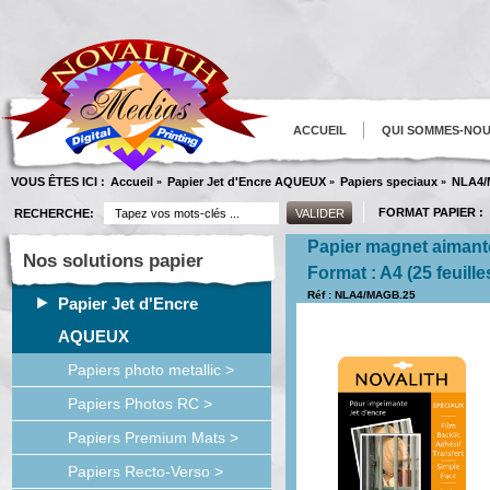
ACCUEIL
QUI SOMMES-NO
VOUS ÊTES ICI :
Accueil
Papier Jet d'Encre AQUEUX
Papiers speciaux
NLA4/
»
»
»
FORMAT PAPIER :
RECHERCHE:
Papier magnet aimanté
Nos solutions papier
Format : A4 (25 feuille
Réf : NLA4/MAGB.25
Papier Jet d'Encre
AQUEUX
Papiers photo metallic >
Papiers Photos RC >
Papiers Premium Mats >
Papiers Recto-Verso >