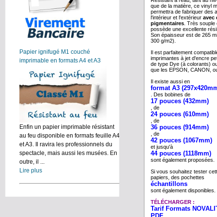
Résistant à l'eau, tant au n
que de la matière, ce vinyl 
permettra de fabriquer des a
l'intérieur et l'extérieur
avec 
pigmentaires
. Très souple d'
possède une excellente rés
Son épaisseur est de 265 
300 g/m2).
Papier ignifugé M1 couché
Il est parfaitement compatib
imprimantes à jet d'encre pe
imprimable en formats A4 et A3
de type Dye (à colorants) o
que les EPSON, CANON, o
Il existe aussi en
format A3 (297x420m
. Des bobines de
17 pouces (432mm)
, de
24 pouces (610mm)
, de
36 pouces (914mm)
Enfin un papier imprimable résistant
, de
au feu disponible en formats feuille A4
42 pouces (1067mm)
et A3. Il ravira les professionnels du
et jusqu'à
44 pouces (1118mm)
spectacle, mais aussi les musées. En
sont également proposées.
outre, il ...
Lire plus
Si vous souhaitez tester c
papiers, des pochettes
échantillons
sont également disponibles.
TÉLÉCHARGER :
Tarif Formats NOVALIT
PDF