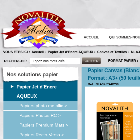
ACCUEIL
QUI SOMMES-NO
VOUS ÊTES ICI :
Accueil
Papier Jet d'Encre AQUEUX
Canvas et Textiles
NLA3
»
»
»
FORMAT PAPIER :
RECHERCHE:
Papier Canvas (Blanc
Nos solutions papier
Format : A3+ (50 feuill
Réf : NLA3+/CAP230
Papier Jet d'Encre
AQUEUX
Papiers photo metallic >
Papiers Photos RC >
Papiers Premium Mats >
Papiers Recto-Verso >