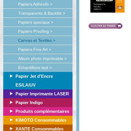
Papiers Adhesifs >
Transparents & Backlits >
Papiers speciaux >
Papiers Proofing >
Canvas et Textiles >
Papiers Fine Art >
Album photo imprimable >
Echantillons test >
Papier Jet d'Encre
ES/LA/UV
Papier Imprimante LASER
Papier Indigo
Produits complémentaires
KIMOTO Consommables
XANTE Consommables