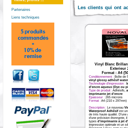
Les clients qui ont a
Partenaires
Liens techniques
Vinyl Blanc Brilla
Exterieur 
Format : A4 (50
Conditionnement :
Boîte de 5
vinyl glossy adhésif wate
Technologie d'impression :
I
d'encre aqueux (Dye ou p
Type de produit :
Adhésifs,
a
imprimante jet d'encre
Epaisseur :
265 microns
Format :
A4 (210 x 297mm)
Description :
Le nouveau
Vi
Waterproof Adhésif
est un
de très haute qualité. D'une
d'une précision étonnante, il
types
d'imprimante à jet d
impression optimale et un s