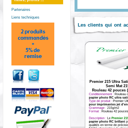
Partenaires
Liens techniques
Les clients qui ont a
Premier 215 Ultra Sat
Semi Mat 21
Rouleau 42 pouces
Conditionnement :
Rouleau 
papier photo RC ultra sat
Type de produit :
Premier Ul
pour imprimantes jet d'en
Grammage :
215g/m2
Format :
Rouleau 42 pouce
Description :
Le
Premier 21
papier photo RC brillant
p
qualités en terme de précisi