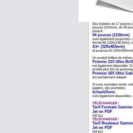
Des bobines de 17 pouces 
pouces (610mm), de 36 po
jusqu'à
44 pouces (1118mm)
sont également proposées. I
format A6 (105x148,5mm), 
A3+ (329x483mm)
et jusqu'au A2 (420x594mm)
Un produit brillant de même
Premier 215 Ultra Bril
est également disponible. S
produit plus fort en grammag
Premier 265 Ultra Sati
est parfaitement adapté.
Si vous souhaitez tester c
papiers, des pochettes
échantillons
sont également disponibles.
TÉLÉCHARGER :
Tarif Formats Gamme
Jet en PDF
(60 Ko)
TÉLÉCHARGER :
Tarif Rouleaux Gamm
Jet en PDF
(64 Ko)