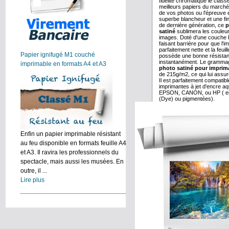
fidélité chromatique le class
meilleurs papiers du marché
de vos photos ou l'épreuve 
superbe blancheur et une fi
de dernière génération, ce
p
satiné
sublimera les couleur
images. Doté d'une couche 
faisant barrière pour que l'
parfaitement nette et la feuill
Papier ignifugé M1 couché
possède une bonne résistan
instantanément. Le gramma
imprimable en formats A4 et A3
photo satiné pour imprim
de 215g/m2, ce qui lui assu
Il est parfaitement compatib
imprimantes à jet d'encre aq
EPSON, CANON, ou HP ( en
(Dye) ou pigmentées).
Enfin un papier imprimable résistant
au feu disponible en formats feuille A4
et A3. Il ravira les professionnels du
spectacle, mais aussi les musées. En
outre, il ...
Lire plus