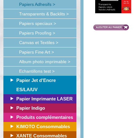
Papiers Adhesifs >
Transparents & Backlits >
Papiers speciaux >
Papiers Proofing >
Canvas et Textiles >
Papiers Fine Art >
Album photo imprimable >
Echantillons test >
Papier Jet d'Encre
ES/LA/UV
Papier Imprimante LASER
Papier Indigo
Produits complémentaires
KIMOTO Consommables
XANTE Consommables