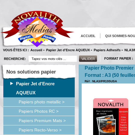
ACCUEIL
QUI SOMMES-NO
VOUS ÊTES ICI :
Accueil
Papier Jet d'Encre AQUEUX
Papiers Adhesifs
NLA3/
»
»
»
FORMAT PAPIER :
RECHERCHE:
Papier Photo Premier 
Nos solutions papier
Format : A3 (50 feuille
Réf : NLA3/PR195USA
Papier Jet d'Encre
AQUEUX
Papiers photo metallic >
Papiers Photos RC >
Papiers Premium Mats >
Papiers Recto-Verso >