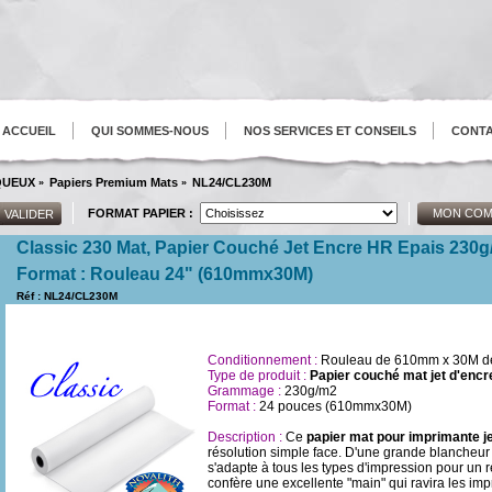
ACCUEIL
QUI SOMMES-NOUS
NOS SERVICES ET CONSEILS
CONT
AQUEUX
Papiers Premium Mats
NL24/CL230M
»
»
FORMAT PAPIER :
MON COM
Classic 230 Mat, Papier Couché Jet Encre HR Epais 230
Format : Rouleau 24" (610mmx30M)
Réf : NL24/CL230M
Conditionnement :
Rouleau de 610mm x 30M 
Type de produit :
Papier couché mat jet d'encr
Grammage :
230g/m2
Format :
24 pouces (610mmx30M)
Description :
Ce
papier mat pour imprimante je
résolution simple face. D'une grande blancheur 
s'adapte à tous les types d'impression pour un r
confère une excellente "main" qui ravira les i