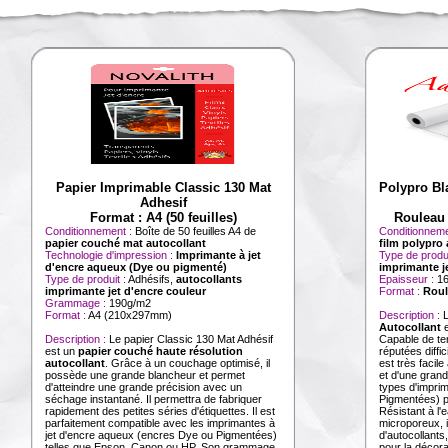
Papier Imprimable Classic 130 Mat
Polypro Bl
Adhesif
Format : A4 (50 feuilles)
Rouleau
Conditionnement :
Boîte de 50 feuilles A4 de
Conditionneme
papier couché mat autocollant
film polypro
Technologie d'impression :
Imprimante à jet
Type de produi
d'encre aqueux (Dye ou pigmenté)
imprimante j
Type de produit :
Adhésifs,
autocollants
Epaisseur :
1
imprimante jet d'encre couleur
Format :
Roul
Grammage :
190g/m2
Format :
A4 (210x297mm)
Description :
Autocollant
e
Description :
Le papier Classic 130 Mat Adhésif
Capable de te
est un
papier couché haute résolution
réputées diffic
autocollant
. Grâce à un couchage optimisé, il
est très facil
possède une grande blancheur et permet
et d'une grand
d'atteindre une grande précision avec un
types d'impri
séchage instantané. Il permettra de fabriquer
Pigmentées) p
rapidement des petites séries d'étiquettes. Il est
Résistant à l
parfaitement compatible avec les imprimantes à
microporeux, il
jet d'encre aqueux (encres Dye ou Pigmentées)
d'autocollants
telles que Epson, Canon ou HP. Son grammage
pour la décora