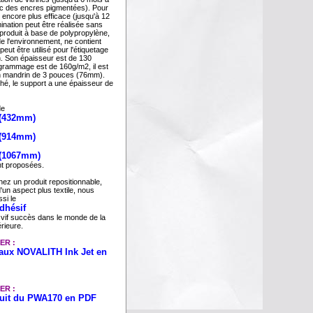
vec des encres pigmentées). Pour
 encore plus efficace (jusqu'à 12
ination peut être réalisée sans
produit à base de polypropylène,
e l'environnement, ne contient
eut être utilisé pour l'étiquetage
n. Son épaisseur est de 130
grammage est de 160g/m2, il est
n mandrin de 3 pouces (76mm).
hé, le support a une épaisseur de
de
 (432mm)
 (914mm)
 (1067mm)
t proposées.
ez un produit repositionnable,
d'un aspect plus textile, nous
si le
dhésif
 vif succès dans le monde de la
érieure.
ER :
eaux NOVALITH Ink Jet en
ER :
uit du PWA170 en PDF