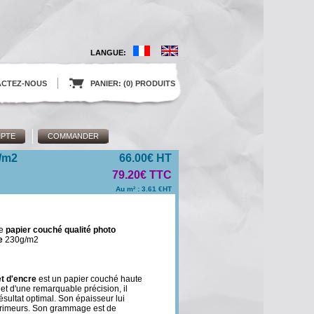
LANGUE:
ACTEZ-NOUS
.
PANIER: (0) PRODUITS
PTE
COMMANDER
g/m2
66.00€ HT
79.20€ TTC
Au m² : 3.61 €HT
de
papier couché qualité photo
e
230g/m2
t d'encre
est un papier couché haute
et d'une remarquable précision, il
ésultat optimal. Son épaisseur lui
mprimeurs. Son grammage est de