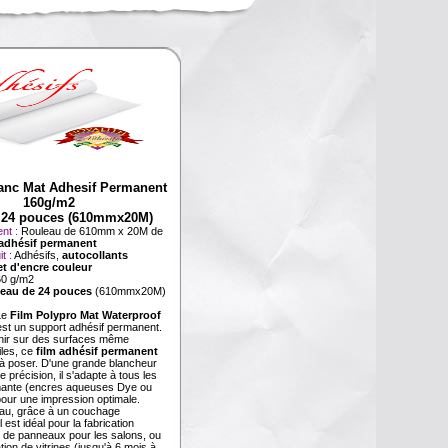
anc Mat Adhesif Permanent
160g/m2
 24 pouces (610mmx20M)
nt :
Rouleau de 610mm x 20M de
 adhésif permanent
t :
Adhésifs,
autocollants
et d'encre couleur
60 g/m2
eau de 24 pouces
(610mmx20M)
Le
Film Polypro Mat Waterproof
st un support adhésif permanent.
nir sur des surfaces même
iles, ce
film adhésif permanent
e à poser. D'une grande blancheur
e précision, il s'adapte à tous les
mante (encres aqueuses Dye ou
our une impression optimale.
'eau, grâce à un couchage
 est idéal pour la fabrication
, de panneaux pour les salons, ou
tion de vitrines (jusqu'à 6 mois à