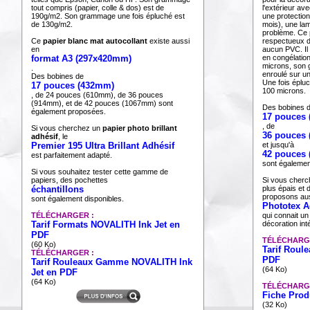
tout compris (papier, colle & dos) est de
l'extérieur a
190g/m2. Son grammage une fois épluché est
une protection
de 130g/m2.
mois), une lam
problème. Ce 
Ce
papier blanc mat autocollant
existe aussi
respectueux d
en
aucun PVC. Il p
format A3 (297x420mm)
en congélatio
microns, son 
.
enroulé sur u
Des bobines de
Une fois épluc
17 pouces (432mm)
100 microns.
, de 24 pouces (610mm), de 36 pouces
(914mm), et de 42 pouces (1067mm) sont
Des bobines 
également proposées.
17 pouces
, de
Si vous cherchez un
papier photo brillant
36 pouces
adhésif
, le
Premier 195 Ultra Brillant Adhésif
et jusqu'à
42 pouces
est parfaitement adapté.
sont égalemen
Si vous souhaitez tester cette gamme de
papiers, des pochettes
Si vous cherch
échantillons
plus épais et 
proposons aus
sont également disponibles.
Phototex A
TÉLÉCHARGER :
qui connait un
Tarif Formats NOVALITH Ink Jet en
décoration int
PDF
TÉLÉCHARG
(60 Ko)
Tarif Roul
TÉLÉCHARGER :
PDF
Tarif Rouleaux Gamme NOVALITH Ink
(64 Ko)
Jet en PDF
(64 Ko)
TÉLÉCHARG
Fiche Prod
(32 Ko)