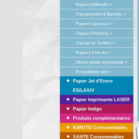
Papiers Adhesifs >
Transparents & Backlits >
Papiers speciaux >
Papiers Proofing >
Canvas et Textiles >
Papiers Fine Art >
Album photo imprimable >
Echantillons test >
Papier Jet d'Encre
ES/LA/UV
Papier Imprimante LASER
Papier Indigo
Produits complémentaires
KIMOTO Consommables
XANTE Consommables