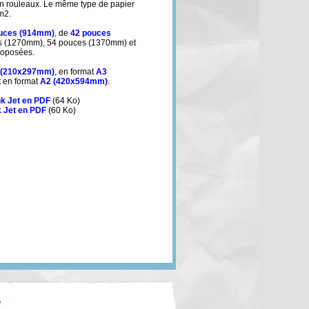
t en rouleaux. Le même type de papier
m2.
uces (914mm)
, de
42 pouces
s (1270mm), 54 pouces (1370mm) et
roposées.
 (210x297mm)
, en format
A3
et en format
A2 (420x594mm)
.
nk Jet en PDF
(64 Ko)
k Jet en PDF
(60 Ko)
é