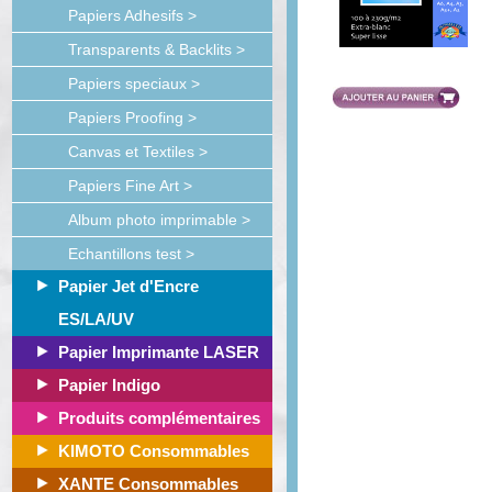
Papiers Adhesifs >
Transparents & Backlits >
Papiers speciaux >
Papiers Proofing >
Canvas et Textiles >
Papiers Fine Art >
Album photo imprimable >
Echantillons test >
Papier Jet d'Encre
ES/LA/UV
Papier Imprimante LASER
Papier Indigo
Produits complémentaires
KIMOTO Consommables
XANTE Consommables