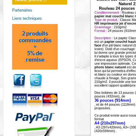
Naturel 
Rouleau 24 pouces
Partenaires
Conditionnement :
Rouleau 
papier mat couché blanc i
Liens techniques
Type de produit :
Classic Ma
HR imprimante jet d'encre
Grammage :
210g/m2
Format :
24 pouces (610m
Description :
Le papier Clas
est un
papier couché haut
face
d'un joli blanc naturel 
ivoire). Doté d'un couchage 
lui donne une grande précis
il s'adapte à tous les types 
d'encre aqueux (EPSON, C
une impression optimale. C
photo blanc naturel
est dot
lisse qui lui permettra d'effe
et blanc ou couleur en donna
chaude à l'image. Son gram
210g/m2. Il possède une bon
excellent rapport qualité/prix
Des bobines de 13 pouces 
pouces (432mm), de
36 pouces (914mm)
, et de 44 pouces (1118mm)
proposées.
Ce produit existe aussi sous
format
A4 (210x297mm)
, A3 (297x420mm), A3+ (33
(420x594mm) .