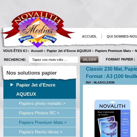
ACCUEIL
QUI SOMMES-NO
VOUS ÊTES ICI :
Accueil
Papier Jet d'Encre AQUEUX
Papiers Premium Mats
N
»
»
»
FORMAT PAPIER :
RECHERCHE:
Classic 230 Mat, Pap
Nos solutions papier
Format : A3 (100 feuill
Réf : NLA3/CL230M
Papier Jet d'Encre
AQUEUX
Papiers photo metallic >
Papiers Photos RC >
Papiers Premium Mats >
Papiers Recto-Verso >