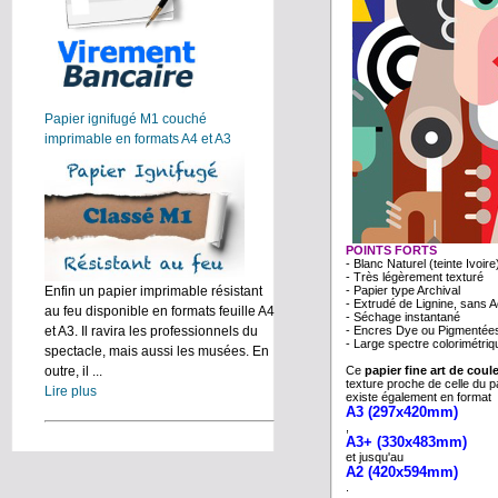
Papier ignifugé M1 couché
imprimable en formats A4 et A3
POINTS FORTS
- Blanc Naturel (teinte Ivoire
- Très légèrement texturé
- Papier type Archival
Enfin un papier imprimable résistant
- Extrudé de Lignine, sans A
au feu disponible en formats feuille A4
- Séchage instantané
- Encres Dye ou Pigmentée
et A3. Il ravira les professionnels du
- Large spectre colorimétriq
spectacle, mais aussi les musées. En
Ce
papier fine art de coule
outre, il ...
texture proche de celle du p
Lire plus
existe également en format
A3 (297x420mm)
,
A3+ (330x483mm)
et jusqu'au
A2 (420x594mm)
.