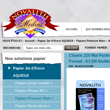
ACCUEIL
QUI SOMMES-NO
VOUS ÊTES ICI :
Accueil
Papier Jet d'Encre AQUEUX
Papiers Premium Mats
N
»
»
»
FORMAT PAPIER :
RECHERCHE:
Classic 210 Mat Paste
Nos solutions papier
Format : A3 (50 feuille
Réf : NLA3/CL210MP
Papier Jet d'Encre
AQUEUX
Papiers photo metallic >
Papiers Photos RC >
Papiers Premium Mats >
Papiers Recto-Verso >