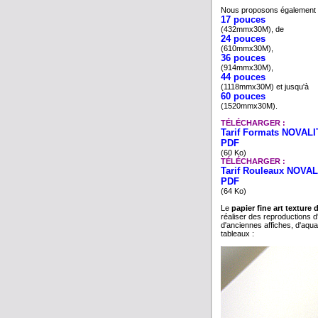
Nous proposons également 
17 pouces
(432mmx30M), de
24 pouces
(610mmx30M),
36 pouces
(914mmx30M),
44 pouces
(1118mmx30M) et jusqu'à
60 pouces
(1520mmx30M).
TÉLÉCHARGER :
Tarif Formats NOVALIT
PDF
(60 Ko)
TÉLÉCHARGER :
Tarif Rouleaux NOVAL
PDF
(64 Ko)
Le
papier fine art texture
réaliser des reproductions d'i
d'anciennes affiches, d'aqua
tableaux :