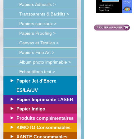
Papiers Adhesifs >
Transparents & Backlits >
Papiers speciaux >
Papiers Proofing >
Canvas et Textiles >
Papiers Fine Art >
Album photo imprimable >
Echantillons test >
Papier Jet d'Encre
ES/LA/UV
Papier Imprimante LASER
Papier Indigo
Produits complémentaires
KIMOTO Consommables
XANTE Consommables