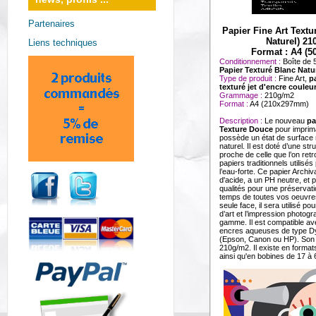
Partenaires
Papier Fine Art Textu
Naturel) 2
Liens techniques
Format : A4 (50
Conditionnement :
Boîte de 5
Papier Texturé Blanc Natu
Type de produit :
Fine Art,
p
texturé jet d'encre couleu
Grammage :
210g/m2
Format :
A4 (210x297mm)
Description :
Le nouveau
pa
Texture Douce
pour imprima
possède un état de surface 
naturel. Il est doté d’une str
proche de celle que l’on ret
papiers traditionnels utilisés
l’eau-forte. Ce papier Archi
d'acide, a un PH neutre, et 
qualités pour une préservati
temps de toutes vos oeuvre
seule face, il sera utilisé po
d’art et l’impression photog
gamme. Il est compatible av
encres aqueuses de type D
(Epson, Canon ou HP). Son
210g/m2. Il existe en format
ainsi qu'en bobines de 17 à