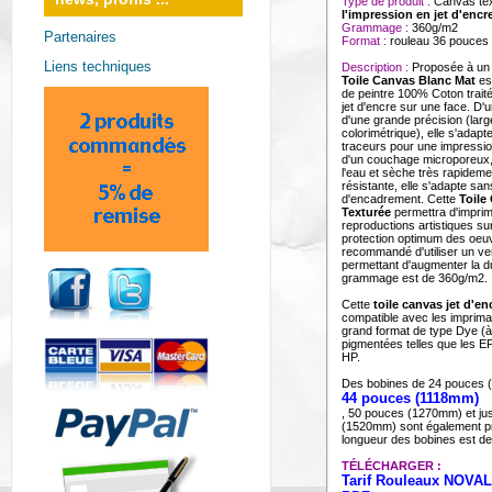
Type de produit :
Canvas text
l'impression en jet d'encr
Grammage :
360g/m2
Partenaires
Format :
rouleau 36 pouce
Liens techniques
Description :
Proposée à un p
Toile Canvas Blanc Mat
est
de peintre 100% Coton traité
jet d'encre sur une face. D'u
d'une grande précision (larg
colorimétrique), elle s'adapt
traceurs pour une impressio
d'un couchage microporeux, e
l'eau et sèche très rapideme
résistante, elle s'adapte san
d'encadrement. Cette
Toile
Texturée
permettra d'impri
reproductions artistiques sur
protection optimum des oeuvr
recommandé d'utiliser un ver
permettant d'augmenter la d
grammage est de 360g/m2.
Cette
toile canvas jet d'en
compatible avec les impriman
grand format de type Dye (à
pigmentées telles que les
HP.
Des bobines de 24 pouces 
44 pouces (1118mm)
, 50 pouces (1270mm) et ju
(1520mm) sont également p
longueur des bobines est d
TÉLÉCHARGER :
Tarif Rouleaux NOVAL