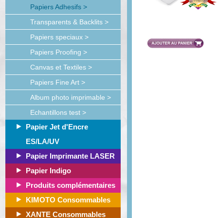
Papiers Adhesifs >
Transparents & Backlits >
Papiers speciaux >
Papiers Proofing >
Canvas et Textiles >
Papiers Fine Art >
Album photo imprimable >
Echantillons test >
Papier Jet d'Encre
ES/LA/UV
Papier Imprimante LASER
Papier Indigo
Produits complémentaires
KIMOTO Consommables
XANTE Consommables