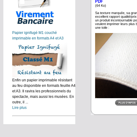
PDF
(64 Ko)
Sa texture marquée, sa gran
excellent rapport qualité/pr
un produit incontournable po
veulent imprimer leurs plus 
une toile :
Papier ignifugé M1 couché
imprimable en formats A4 et A3
Enfin un papier imprimable résistant
au feu disponible en formats feuille A4
et A3. Il ravira les professionnels du
spectacle, mais aussi les musées. En
outre, il ...
Lire plus