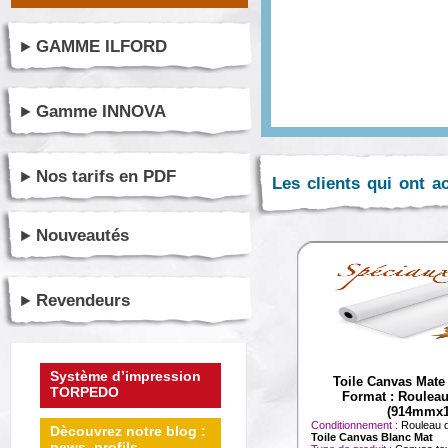
GAMME ILFORD
Gamme INNOVA
Nos tarifs en PDF
Les clients qui ont a
Nouveautés
Revendeurs
Système d’impression
Toile Canvas Mat
TORPEDO
Format : Roulea
(914mmx
Conditionnement :
Rouleau 
Dècouvrez notre blog :
Toile Canvas Blanc Mat
news, profils ...