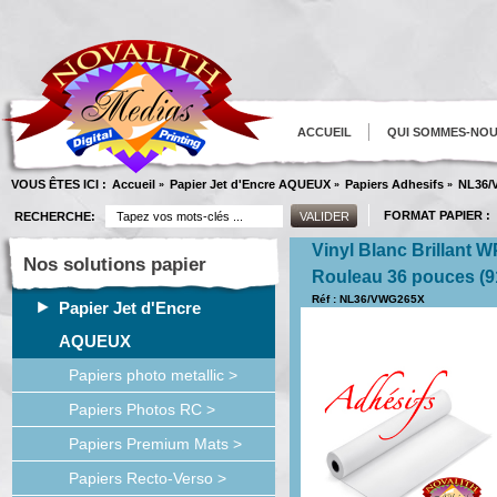
ACCUEIL
QUI SOMMES-NO
VOUS ÊTES ICI :
Accueil
Papier Jet d'Encre AQUEUX
Papiers Adhesifs
NL36/
»
»
»
FORMAT PAPIER :
RECHERCHE:
Vinyl Blanc Brillant 
Nos solutions papier
Rouleau 36 pouces 
Réf : NL36/VWG265X
Papier Jet d'Encre
AQUEUX
Papiers photo metallic >
Papiers Photos RC >
Papiers Premium Mats >
Papiers Recto-Verso >