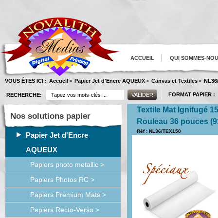
ACCUEIL
QUI SOMMES-NO
VOUS ÊTES ICI :
Accueil
Papier Jet d'Encre AQUEUX
Canvas et Textiles
NL36
»
»
»
FORMAT PAPIER :
RECHERCHE:
Textile Mat Ignifugé 
Nos solutions papier
Rouleau 36 pouces 
Réf : NL36/TEX150
Papier Jet d'Encre
AQUEUX
Papiers photo metallic >
Papiers Photos RC >
Papiers Premium Mats >
Papiers Recto-Verso >