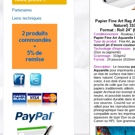
Partenaires
Liens techniques
Papier Fine Art Rag A
Naturel) 3
Format : Roll 24"
Conditionnement :
Rouleau 
Papier Fine Art Aquarelle 
Type de produit :
Fine Art,
p
texturé jet d'encre couleu
Technologie d'impression :
j
(Dye ou pigmenté)
Grammage :
310g/m2
Format :
24 pouces (610m
Description :
Le nouveau
pa
Aquarelle
pour imprimante j
un état de surface mat bien 
blanc naturel. Composé à 1
coton, il est doté d’une str
proche de celle que l’on ret
papiers traditionnels utilisés
papier Archival est exempt d
neutre, et possède toutes le
préservation durable dans l
vos oeuvres. Couché sur une
utilisé pour les reproductions
photographique haut de gamm
compatible avec les imprim
aqueuses de type Dye ou p
Canon ou HP). Son grammag