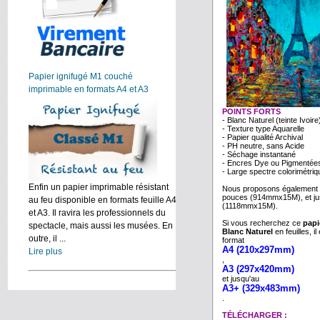
Papier ignifugé M1 couché
imprimable en formats A4 et A3
POINTS FORTS
- Blanc Naturel (teinte Ivoire
- Texture type Aquarelle
- Papier qualité Archival
- PH neutre, sans Acide
- Séchage instantané
- Encres Dye ou Pigmentée
- Large spectre colorimétriq
Enfin un papier imprimable résistant
Nous proposons également 
pouces (914mmx15M), et ju
au feu disponible en formats feuille A4
(1118mmx15M).
et A3. Il ravira les professionnels du
Si vous recherchez ce
papi
spectacle, mais aussi les musées. En
Blanc Naturel
en feuilles, i
outre, il ...
format
A4 (210x297mm)
Lire plus
,
A3 (297x420mm)
et jusqu'au
A3+ (329x483mm)
.
TÉLÉCHARGER :