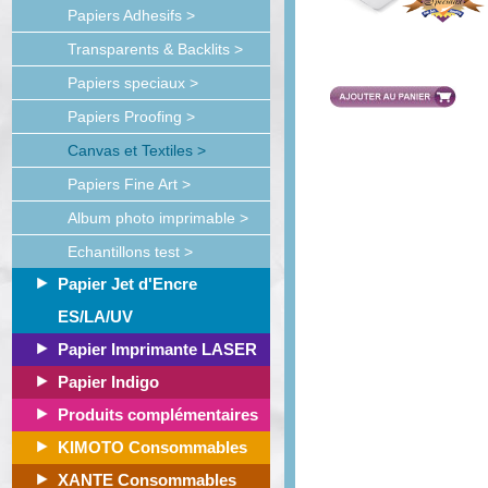
Papiers Adhesifs >
Transparents & Backlits >
Papiers speciaux >
Papiers Proofing >
Canvas et Textiles >
Papiers Fine Art >
Album photo imprimable >
Echantillons test >
Papier Jet d'Encre
ES/LA/UV
Papier Imprimante LASER
Papier Indigo
Produits complémentaires
KIMOTO Consommables
XANTE Consommables