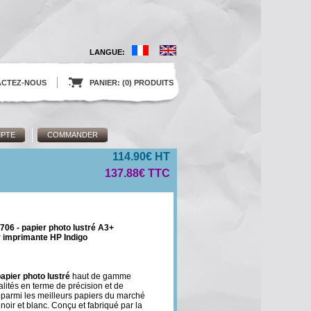
LANGUE:
ACTEZ-NOUS
.
PANIER: (0) PRODUITS
PTE
COMMANDER
114.90€ HT
137.88€ TTC
06 - papier photo lustré A3+
r imprimante HP Indigo
apier photo lustré
haut de gamme
lités en terme de précision et de
nt parmi les meilleurs papiers du marché
oir et blanc. Conçu et fabriqué par la