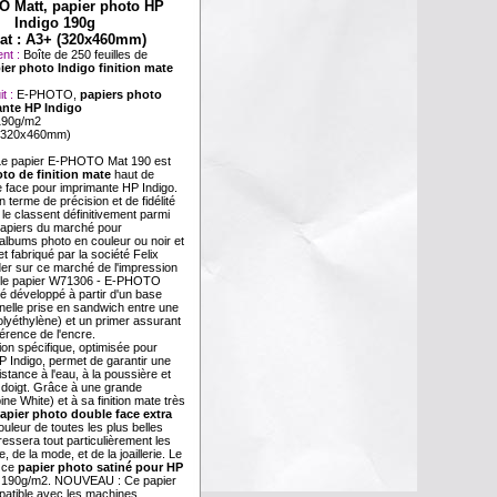
 Matt, papier photo HP
Indigo 190g
at : A3+ (320x460mm)
nt :
Boîte de 250 feuilles de
ier photo Indigo finition mate
it :
E-PHOTO,
papiers photo
nte HP Indigo
190g/m2
(320x460mm)
Le papier E-PHOTO Mat 190 est
to de finition mate
haut de
face pour imprimante HP Indigo.
n terme de précision et de fidélité
 le classent définitivement parmi
 papiers du marché pour
'albums photo en couleur ou noir et
t fabriqué par la société Felix
der sur ce marché de l'impression
e, le papier W71306 - E-PHOTO
é développé à partir d'un base
nnelle prise en sandwich entre une
lyéthylène) et un primer assurant
hérence de l'encre.
on spécifique, optimisée pour
P Indigo, permet de garantir une
istance à l'eau, à la poussière et
 doigt. Grâce à une grande
ine White) et à sa finition mate très
apier photo double face extra
ouleur de toutes les plus belles
ressera tout particulièrement les
, de la mode, et de la joaillerie. Le
 ce
papier photo satiné pour HP
 190g/m2. NOUVEAU : Ce papier
patible avec les machines