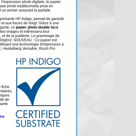
l'impression photo digitale, le papier
se photo traditionnelle prise en
 un primer assurant la parfaite
mprimante HP Indigo, permet de garantir
e et aux traces de doigt. Grâce à une
égante, ce
papier photo double face
lles images et intéressera tout
, et de la joaillerie. Le grammage de
260g/m2. NOUVEAU : Ce papier est
tilisant une technologie d'impression à
, Heidelberg Versafire, Ricoh Pro
 fiche
ntaires,
lques
ité de
mante
tre