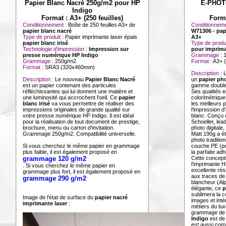
Papier Blanc Nacré 250g/m2 pour HP
E-PHOTO
Indigo
Format : A3+ (250 feuilles)
Form
Conditionnement :
Boîte de 250 feuilles A3+ de
Conditionneme
papier blanc nacré
W71306 - pap
Type de produit :
Papier imprimante laser épais
A3+
papier blanc irisé
Type de produ
Technologie d'impression
:
Impression sur
pour imprima
presse numérique HP Indigo
Grammage :
Grammage :
250g/m2
Format :
A3+ 
Format :
SRA3 (320x460mm)
Description :
Description :
Le nouveau
Papier Blanc Nacré
un
papier pho
est un papier contenant des particules
gamme double 
réfléchissantes qui lui donnent une matière et
Ses qualités e
une luminosité qui accrochent l'oeil. Ce
papier
colorimétrique
blanc irisé
va vous permettre de réaliser des
les meilleurs
impressions originales de grande qualité sur
l'impression d
votre presse numérique HP Indigo. Il est idéal
blanc. Conçu e
pour la réalisation de tout document de prestige,
Schoeller, lea
brochure, menu ou carton d'invitation.
photo digital
Grammage 250g/m2. Compatibilité universelle.
Matt 190g a ét
photo traditio
Si vous cherchez le même papier en grammage
couche PE (po
plus faible, il est également proposé en
la parfaite ad
grammage 120 g/m2
Cette concepti
l'imprimante H
. Si vous cherchez le même papier en
excellente rés
grammage plus fort, il est également proposé en
aux traces de
grammage 290 g/m2
blancheur (Alp
élégante, ce
p
sublimera la c
Image de l'état de surface du
papier nacré
images et inté
imprimante laser
:
métiers du luxe
grammage de
Indigo
est de
est aussi com