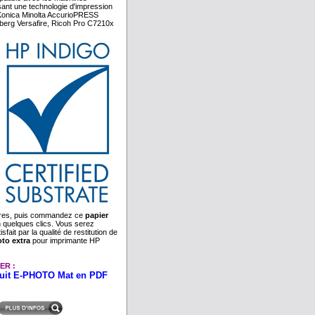
isant une technologie d'impression
 Konica Minolta AccurioPRESS
berg Versafire, Ricoh Pro C7210x
res, puis commandez ce
papier
 quelques clics. Vous serez
sfait par la qualité de restitution de
to extra
pour imprimante HP
ER :
duit E-PHOTO Mat en PDF