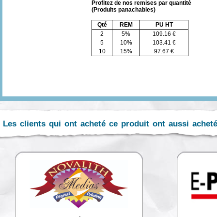
Profitez de nos remises par quantité
(Produits panachables)
Qté
REM
PU HT
2
5%
109.16 €
5
10%
103.41 €
10
15%
97.67 €
Les clients qui ont acheté ce produit ont aussi achet