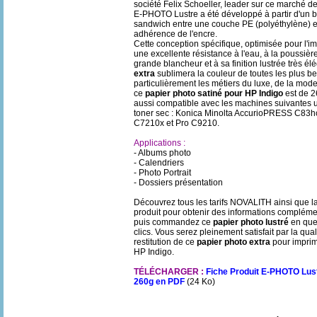
société Felix Schoeller, leader sur ce marché de 
E-PHOTO Lustre a été développé à partir d'un ba
sandwich entre une couche PE (polyéthylène) et
adhérence de l'encre.
Cette conception spécifique, optimisée pour l'i
une excellente résistance à l'eau, à la poussièr
grande blancheur et à sa finition lustrée très él
extra
sublimera la couleur de toutes les plus be
particulièrement les métiers du luxe, de la mode
ce
papier photo satiné pour HP Indigo
est de 
aussi compatible avec les machines suivantes u
toner sec : Konica Minolta AccurioPRESS C83hc
C7210x et Pro C9210.
Applications :
- Albums photo
- Calendriers
- Photo Portrait
- Dossiers présentation
Découvrez tous les tarifs NOVALITH ainsi que la
produit pour obtenir des informations compléme
puis commandez ce
papier photo lustré
en que
clics. Vous serez pleinement satisfait par la qual
restitution de ce
papier photo extra
pour impri
HP Indigo.
TÉLÉCHARGER :
Fiche Produit E-PHOTO Lus
260g en PDF
(24 Ko)