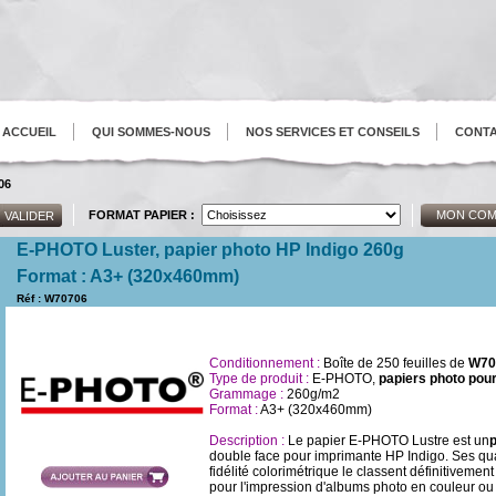
ACCUEIL
QUI SOMMES-NOUS
NOS SERVICES ET CONSEILS
CONT
06
FORMAT PAPIER :
MON COM
E-PHOTO Luster, papier photo HP Indigo 260g
Format : A3+ (320x460mm)
Réf : W70706
Conditionnement :
Boîte de 250 feuilles de
W707
Type de produit :
E-PHOTO,
papiers photo pou
Grammage :
260g/m2
Format :
A3+ (320x460mm)
Description :
Le papier E-PHOTO Lustre est un
p
double face pour imprimante HP Indigo. Ses qua
fidélité colorimétrique le classent définitiveme
pour l'impression d'albums photo en couleur ou n