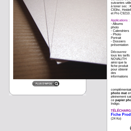
suivantes util
à toner sec :
C83hc, Heidel
et Pro C9210.
Applications :
- Albums
photo
- Calendriers
- Photo
Portrait
- Dossiers
présentation
Découvrez
tous les tarifs
NOVALITH
ainsi que la
fiche produit
pour obtenir
des
informations
complémentai
photo mat
en
pleinement sati
ce
papier pho
Indigo.
TÉLÉCHARG
Fiche Pro
(24 Ko)