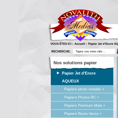
VOUS ÊTES ICI :
Accueil
Papier Jet d'Encre 
»
RECHERCHE:
Nos solutions papier
Papier Jet d'Encre
AQUEUX
Papiers photo metallic >
Papiers Photos RC >
Papiers Premium Mats >
Papiers Recto-Verso >