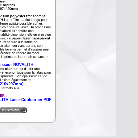
aser
0 microns
297x420mm)
Le
film polyester transparent
 LaserFilm II a été conçu pour
lleure qualité possible sur les
t les copieurs laser. Un processus
 élaboré lui confère une
abilité dimensionnelle en pression
ture, ce
papier laser transparent
 ni ne tuile à la sortie de
Parfaitement transparent, son
ble face lui permet d'assurer une
érence de l'encre du toner.
imprimante laser noir et blanc et
cisseur NOVALITH
nt clair
permet d'offrir une
e et économique pour la fabrication
nsparents. Son épaisseur est de
l existe également en
 (210x297mm)
s formats A3+.
ER :
LITH Laser Couleur en PDF