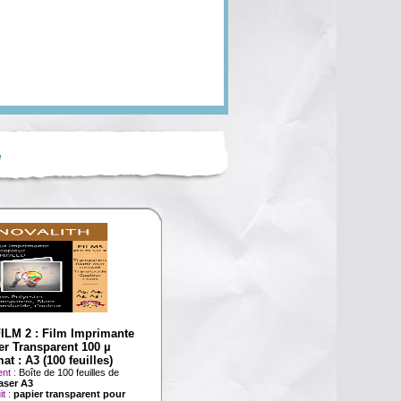
é
LM 2 : Film Imprimante
er Transparent 100 µ
at : A3 (100 feuilles)
nt :
Boîte de 100 feuilles de
aser A3
it :
papier transparent pour