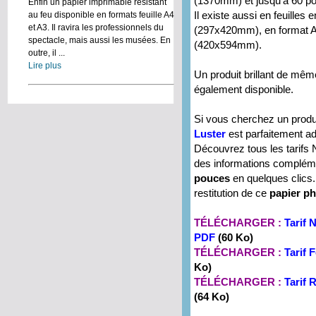
(1370mm) et jusqu'à 60 p
Enfin un papier imprimable résistant
Il existe aussi en feuille
au feu disponible en formats feuille A4
et A3. Il ravira les professionnels du
(297x420mm), en format A
spectacle, mais aussi les musées. En
(420x594mm).
outre, il ...
Lire plus
Un produit brillant de m
également disponible.
Si vous cherchez un produ
Luster
est parfaitement ad
Découvrez tous les tarifs 
des informations complé
pouces
en quelques clics. 
restitution de ce
papier p
TÉLÉCHARGER :
Tarif 
PDF
(60 Ko)
TÉLÉCHARGER :
Tarif
Ko)
TÉLÉCHARGER :
Tarif
(64 Ko)