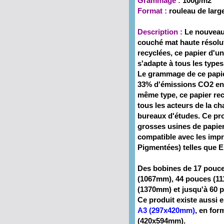
Grammage :
100g/m2
Format :
rouleau de lar
Description :
Le nouveau
couché mat haute résolut
recyclées, ce papier d'un
s'adapte à tous les type
Le grammage de ce
papi
33% d'émissions CO2 en
même type, ce
papier re
tous les acteurs de la ch
bureaux d'études. Ce pro
grosses usines de papier
compatible avec les impr
Pigmentées) telles que 
Des bobines de 17 pouc
(1067mm), 44 pouces (1
(1370mm) et jusqu'à 60 
Ce produit existe aussi 
A3 (297x420mm)
, en for
(420x594mm).