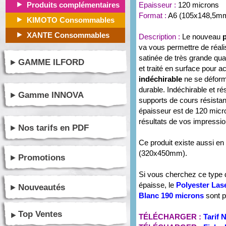
Produits complémentaires
Epaisseur :
120 microns
Format :
A6 (105x148,5m
KIMOTO Consommables
XANTE Consommables
Description :
Le nouveau
va vous permettre de réali
satinée de très grande qua
GAMME ILFORD
et traité en surface pour a
indéchirable
ne se déform
durable. Indéchirable et rési
Gamme INNOVA
supports de cours résistant
épaisseur est de 120 micr
résultats de vos impressio
Nos tarifs en PDF
Ce produit existe aussi en
(320x450mm).
Promotions
Si vous cherchez ce type
épaisse, le
Polyester Las
Nouveautés
Blanc 190 microns
sont p
Top Ventes
TÉLÉCHARGER :
Tarif