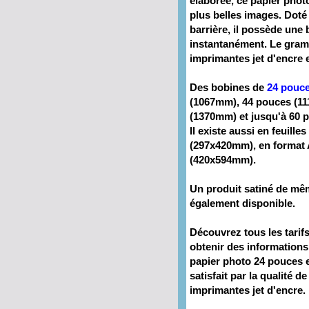
élaborée, ce
papier phot
plus belles images. Doté
barrière, il possède une 
instantanément. Le gra
imprimantes
jet d'encre 
Des bobines de
24 pouc
(1067mm), 44 pouces (1
(1370mm) et jusqu'à 60 
Il existe aussi en feuill
(297x420mm), en format 
(420x594mm).
Un produit satiné de m
également disponible.
Découvrez tous les tarif
obtenir des information
papier photo 24 pouces
e
satisfait par la qualité d
imprimantes
jet d'encre.