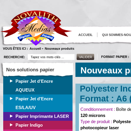
ACCUEIL
QUI SOMMES-NO
VOUS ÊTES ICI :
Accueil
Nouveaux produits
»
FORMAT PAPIER :
RECHERCHE:
Nouveaux p
Nos solutions papier
Papier Jet d'Encre
Polyester In
AQUEUX
Format : A6 (
Papier Jet d'Encre
ES/LA/UV
Conditionnement :
Boîte d
120 microns
Papier Imprimante LASER
Type de produit :
Polyeste
Papier Indigo
photocopieur laser