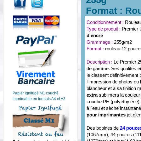
255g
Format : Ro
Conditionnement :
Roulea
Type de produit :
Premier 
d'encre
Grammage :
255g/m2
Format :
rouleau 12 pou
Description :
Le Premier 2
de gamme. Ses qualités en 
le classent définitivement
l'impression de photos ou
blancheur et à sa finition
Papier ignifugé M1 couché
extra
sublimera la couleur
imprimable en formats A4 et A3
couche PE (polyéthylène) f
à l'eau et sèche instant
pour imprimantes
jet d'e
Des bobines de
24 pouce
(1067mm), 44 pouces (11