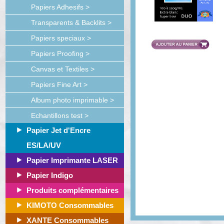
Papiers Adhesifs >
Transparents & Backlits >
Papiers speciaux >
Papiers Proofing >
Canvas et Textiles >
Papiers Fine Art >
Album photo imprimable >
Echantillons test >
Papier Jet d'Encre
ES/LA/UV
Papier Imprimante LASER
Papier Indigo
Produits complémentaires
KIMOTO Consommables
XANTE Consommables