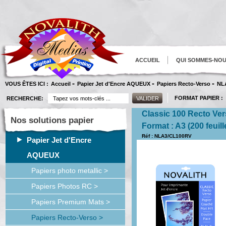
ACCUEIL
QUI SOMMES-NO
VOUS ÊTES ICI :
Accueil
Papier Jet d'Encre AQUEUX
Papiers Recto-Verso
NL
»
»
»
FORMAT PAPIER :
RECHERCHE:
Classic 100 Recto Ve
Nos solutions papier
Format : A3 (200 feuill
Réf : NLA3/CL100RV
Papier Jet d'Encre
AQUEUX
Papiers photo metallic >
Papiers Photos RC >
Papiers Premium Mats >
Papiers Recto-Verso >