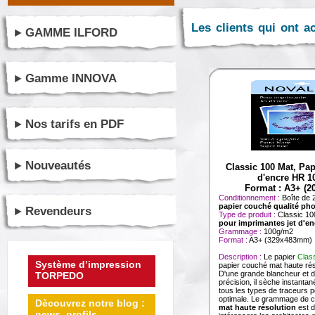
Les clients qui ont a
GAMME ILFORD
Gamme INNOVA
Nos tarifs en PDF
Nouveautés
Classic 100 Mat, Pa
d'encre HR 1
Format : A3+ (20
Conditionnement :
Boîte de 
papier couché qualité ph
Revendeurs
Type de produit :
Classic 10
pour imprimantes jet d'en
Grammage :
100g/m2
Format :
A3+ (329x483mm)
Description :
Le papier
Clas
Système d’impression
papier couché mat haute rés
D'une grande blancheur et 
TORPEDO
précision, il sèche instanta
tous les types de traceurs 
optimale. Le grammage de 
Dècouvrez notre blog :
mat haute résolution
est d
news, profils ...