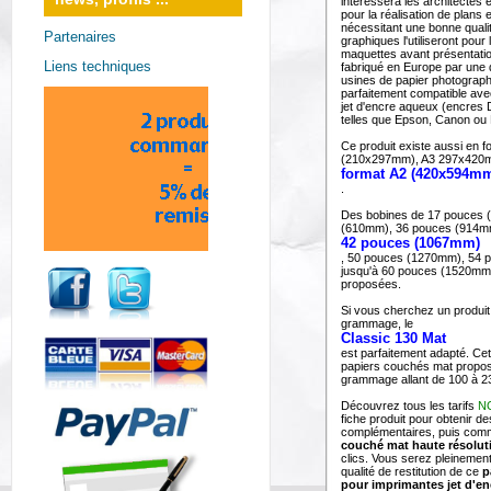
intéressera les architectes 
pour la réalisation de plans 
nécessitant une bonne quali
Partenaires
graphiques l'utiliseront pour 
maquettes avant présentatio
Liens techniques
fabriqué en Europe par une
usines de papier photographi
parfaitement compatible ave
jet d'encre aqueux (encres
telles que Epson, Canon ou
Ce produit existe aussi en f
(210x297mm), A3 297x420m
format A2 (420x594m
.
Des bobines de 17 pouces 
(610mm), 36 pouces (914m
42 pouces (1067mm)
, 50 pouces (1270mm), 54 
jusqu'à 60 pouces (1520mm
proposées.
Si vous cherchez un produit 
grammage, le
Classic 130 Mat
est parfaitement adapté. C
papiers couchés mat propos
grammage allant de 100 à 2
Découvrez tous les tarifs
N
fiche produit pour obtenir de
complémentaires, puis co
couché mat haute résolut
clics. Vous serez pleinement 
qualité de restitution de ce
p
pour imprimantes jet d'en