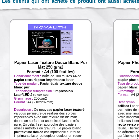
Les clients qui ont acheté ce produit ont aussi achet
Papier Laser Texture Douce Blanc Pur
Papier Pho
Mat 250 g/m2
Format : A4 (100 feuilles)
Form
Conditionnement :
Boîte de 100 feuilles A4 de
Conditionneme
papier texturé pour imprimante laser
papier photo
Type de produit :
Papier épais
texture douce
Type de produ
blanc pur
papier blanc 
Technologie d'impression
:
Impression
Grammage :
laser/LED à toner sec
Format :
A4 (
Grammage :
250g/m2
Format :
A4 (210x297mm)
Description :
brillant
Laser
Description :
Ce nouveau
papier laser texturé
permettre de 
va vous permettre de réaliser des sorties
avec une finiti
impeccables avec une texture visible mais
votre imprima
douce en surface et une teinte blanche très
brillantes ide
pure. En cela, il se rapproche des papiers
recto verso
e
utilisés autrefois en gravure. Le papier
blanc
feuille. Thermo
pur texture douce
est imprimable sur toute
se déforme pa
imprimante laser ou copieur couleur en recto-
parfaitement h