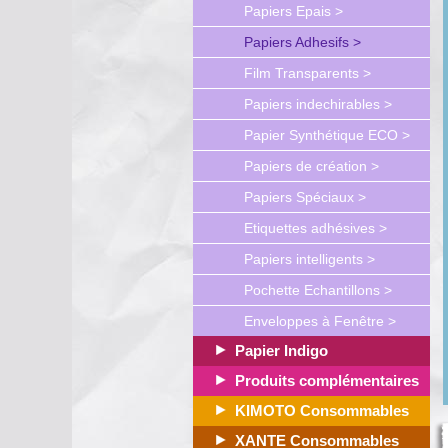
Papiers Epais >
Papiers Adhesifs >
Film Transparents >
Papiers indechirables >
Papier Synthétique ECO >
Papiers de création >
Papiers Spéciaux >
Etiquettes adhésives >
Papiers intelligents >
Pochette Echantillons >
Enveloppes à Fenêtre >
Papier Indigo
Produits complémentaires
KIMOTO Consommables
XANTE Consommables