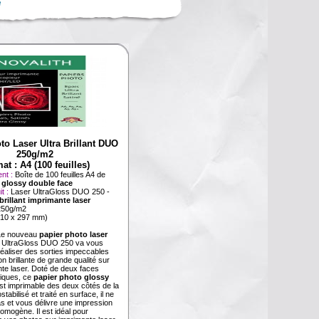
é
to Laser Ultra Brillant DUO
250g/m2
at : A4 (100 feuilles)
nt :
Boîte de 100 feuilles A4 de
 glossy double face
it :
Laser UltraGloss DUO 250 -
brillant imprimante laser
250g/m2
210 x 297 mm)
Le nouveau
papier photo laser
 UltraGloss DUO 250 va vous
réaliser des sorties impeccables
on brillante de grande qualité sur
nte laser. Doté de deux faces
ntiques, ce
papier photo glossy
st imprimable des deux côtés de la
stabilisé et traité en surface, il ne
s et vous délivre une impression
omogène. Il est idéal pour