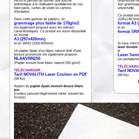
verso et permet de donner une touche
l'impression d
authentique à la réalisation quotidienne de vos
Son grammage 
faire-parts, cartes de visite ou cartons
universelle.
d'invitation.
Ce produit exi
Dans cette gamme de papiers, un
(105x148,5mm
grammage plus faible de 170g/m2
format A3
est également proposé avec les mêmes
et en
caractéristiques. Ce produit est aussi disponible
format SR
en format
.
A3 (297x420mm)
et en SRA3 (320x450mm).
Si vous cherc
laser double 
Un papier épais d'un blanc naturel doté d'une
le
texture prononcée est également proposé :
Laser Sem
NLA4/VRN250
est parfaiteme
(Papier texture forte blanc naturel 250 g/m2)
TÉLÉCHARG
TÉLÉCHARGER :
Tarif NOVA
Tarif NOVALITH Laser Couleur en PDF
(68 Ko)
(68 Ko)
Aspect du
papier épais texture douce blanc
pur
:
(couleur pouvant légèrement varier suivant les
écrans)