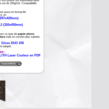
e vos photos sur imprimante laser.
est de 250g/m2. Compatibilité
ste aussi en format A6
), en
 (297x420mm)
A3 (320x450mm)
hez ce type de
papier photo
face
mais en version plus satinée,
i Gloss DUO 250
nt adapté.
ER :
LITH Laser Couleur en PDF