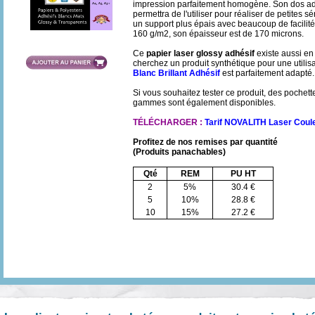
impression parfaitement homogène. Son dos ad
permettra de l'utiliser pour réaliser de petites s
un support plus épais avec beaucoup de facilit
160 g/m2, son épaisseur est de 170 microns.
Ce
papier laser glossy adhésif
existe aussi e
cherchez un produit synthétique pour une utilisa
Blanc Brillant Adhésif
est parfaitement adapté.
Si vous souhaitez tester ce produit, des pochet
gammes sont également disponibles.
TÉLÉCHARGER :
Tarif NOVALITH Laser Coul
Profitez de nos remises par quantité
(Produits panachables)
Qté
REM
PU HT
2
5%
30.4 €
5
10%
28.8 €
10
15%
27.2 €