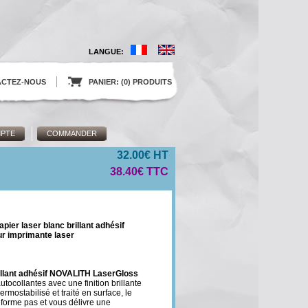
LANGUE:
ACTEZ-NOUS
.
PANIER: (0) PRODUITS
PTE
COMMANDER
32.00€ HT
38.40€ TTC
apier laser blanc brillant adhésif
ur imprimante laser
rillant adhésif NOVALITH LaserGloss
tocollantes avec une finition brillante
rmostabilisé et traité en surface, le
forme pas et vous délivre une