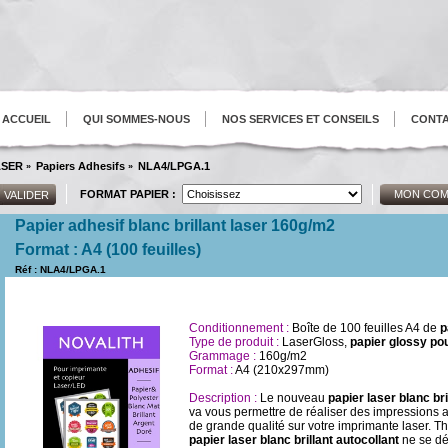
ACCUEIL
QUI SOMMES-NOUS
NOS SERVICES ET CONSEILS
CONT
ASER
Papiers Adhesifs
NLA4/LPGA.1
»
»
FORMAT PAPIER :
MON COM
Papier adhesif blanc brillant laser 160g/m2
Format : A4 (100 feuilles)
Réf : NLA4/LPGA.1
Conditionnement :
Boîte de 100 feuilles A4 de
p
Type de produit :
LaserGloss,
papier glossy po
Grammage :
160g/m2
Format :
A4 (210x297mm)
Description :
Le nouveau
papier laser blanc b
va vous permettre de réaliser des impressions au
de grande qualité sur votre imprimante laser. The
papier laser blanc brillant autocollant
ne se dé