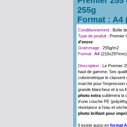
Premier 255 
255g
Format : A4 (
Conditionnement :
Boîte d
Type de produit :
Premier 
d'encre
Grammage :
255g/m2
Format :
A4 (210x297mm)
Description :
Le Premier 2
haut de gamme. Ses qualité
colorimétrique le classent 
marché pour l'impression 
grande blancheur et à sa f
photo extra
sublimera la c
d'une couche PE (polyéthyl
résistance à l'eau et sèc
photo brillant pour impr
Il existe aussi en
format 