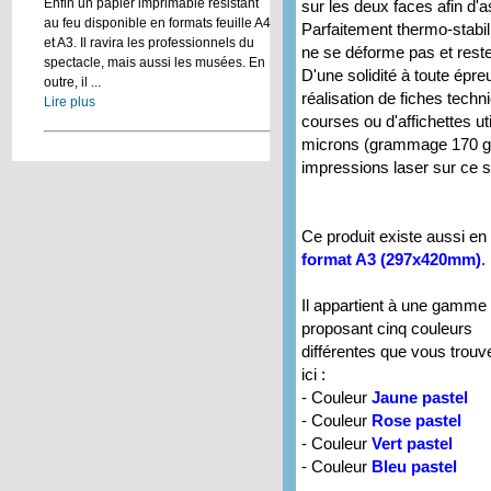
Enfin un papier imprimable résistant
sur les deux faces afin d'a
au feu disponible en formats feuille A4
Parfaitement thermo-stabil
et A3. Il ravira les professionnels du
ne se déforme pas et reste
spectacle, mais aussi les musées. En
D'une solidité à toute épreuv
outre, il ...
réalisation de fiches techn
Lire plus
courses ou d'affichettes ut
microns (grammage 170 g/m
impressions laser sur ce s
Ce produit existe aussi en
format A3 (297x420mm)
.
Il appartient à une gamme
proposant cinq couleurs
différentes que vous trouv
ici :
- Couleur
Jaune pastel
- Couleur
Rose pastel
- Couleur
Vert pastel
- Couleur
Bleu pastel