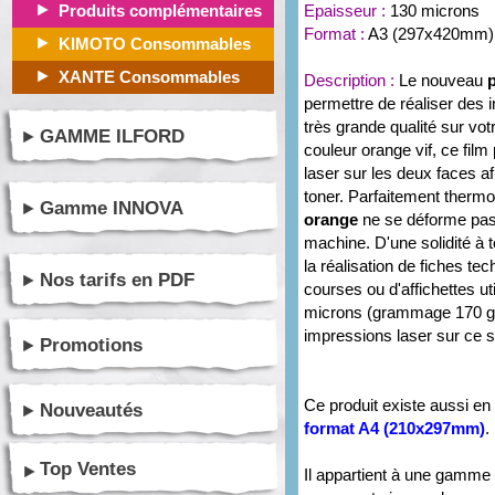
Produits complémentaires
Epaisseur :
130 microns
Format :
A3 (297x420mm)
KIMOTO Consommables
XANTE Consommables
Description :
Le nouveau
permettre de réaliser des 
très grande qualité sur vo
GAMME ILFORD
couleur orange vif, ce film
laser sur les deux faces af
toner. Parfaitement thermo
Gamme INNOVA
orange
ne se déforme pas e
machine. D'une solidité à to
la réalisation de fiches te
Nos tarifs en PDF
courses ou d'affichettes ut
microns (grammage 170 g/m
impressions laser sur ce s
Promotions
Ce produit existe aussi en
Nouveautés
format A4 (210x297mm)
.
Top Ventes
Il appartient à une gamme