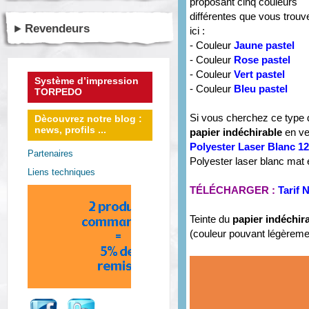
proposant cinq couleurs
différentes que vous trouv
Revendeurs
ici :
- Couleur
Jaune pastel
- Couleur
Rose pastel
- Couleur
Vert pastel
Système d’impression
- Couleur
Bleu pastel
TORPEDO
Si vous cherchez ce type 
Dècouvrez notre blog :
news, profils ...
papier indéchirable
en ve
Polyester Laser Blanc 1
Partenaires
Polyester laser blanc mat 
Liens techniques
TÉLÉCHARGER :
Tarif
Teinte du
papier indéchir
(couleur pouvant légèremen