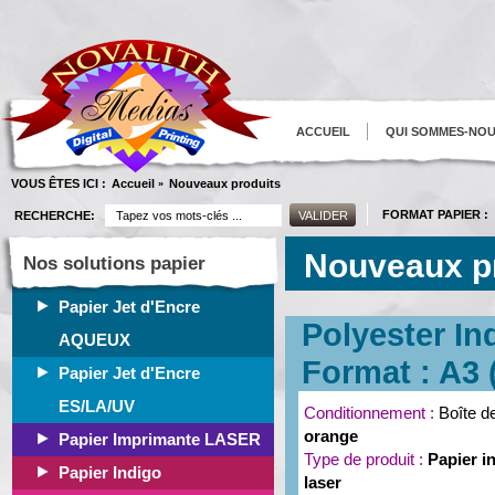
ACCUEIL
QUI SOMMES-NO
VOUS ÊTES ICI :
Accueil
Nouveaux produits
»
FORMAT PAPIER :
RECHERCHE:
Nouveaux p
Nos solutions papier
Papier Jet d'Encre
Polyester In
AQUEUX
Format : A3 (
Papier Jet d'Encre
ES/LA/UV
Conditionnement :
Boîte d
orange
Papier Imprimante LASER
Type de produit :
Papier i
Papier Indigo
laser