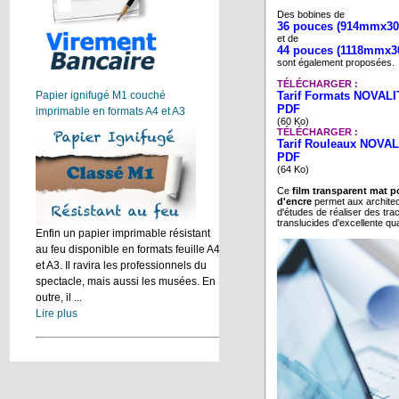
Des bobines de
36 pouces (914mmx3
et de
44 pouces (1118mmx3
sont également proposées.
TÉLÉCHARGER :
Papier ignifugé M1 couché
Tarif Formats NOVALIT
PDF
imprimable en formats A4 et A3
(60 Ko)
TÉLÉCHARGER :
Tarif Rouleaux NOVAL
PDF
(64 Ko)
Ce
film transparent mat p
d'encre
permet aux archite
d'études de réaliser des tra
translucides d'excellente qua
Enfin un papier imprimable résistant
au feu disponible en formats feuille A4
et A3. Il ravira les professionnels du
spectacle, mais aussi les musées. En
outre, il ...
Lire plus