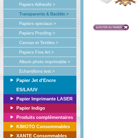
Papiers Adhesifs >
Transparents & Backlits >
Papiers speciaux >
Papiers Proofing >
Canvas et Textiles >
Papiers Fine Art >
Album photo imprimable >
Echantillons test >
Papier Jet d'Encre
ES/LA/UV
Papier Imprimante LASER
Papier Indigo
Produits complémentaires
KIMOTO Consommables
XANTE Consommables