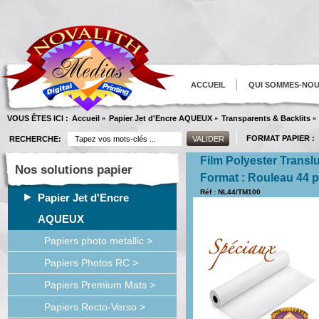
ACCUEIL
QUI SOMMES-NO
VOUS ÊTES ICI :
Accueil
Papier Jet d'Encre AQUEUX
Transparents & Backlits
»
»
»
FORMAT PAPIER :
RECHERCHE:
Film Polyester Transl
Nos solutions papier
Format : Rouleau 44
Réf : NL44/TM100
Papier Jet d'Encre
AQUEUX
Papiers photo metallic >
Papiers Photos RC >
Papiers Premium Mats >
Papiers Recto-Verso >