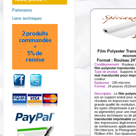
Partenaires
Liens techniques
Film Polyester Tran
micron
Format : Rouleau 2
Conditionnement :
Rouleau 
film polyester translucid
Type de produit :
Supports t
mat translucide pour imp
couleur
Epaisseur :
100 microns
Format :
24 pouces (610m
Description :
Le
film polyes
est un support enduit pour a
résultats en impression num
grande qualité de restitution,
les types d'imprimante à je
ou pigmentée) pour une imp
dessins techniques ou de p
translucide imprimable
per
des impressions légèrement
de nombreuses applications 
l'Architecture, la Photograph
l'Edition d'Art. Son épaisseu