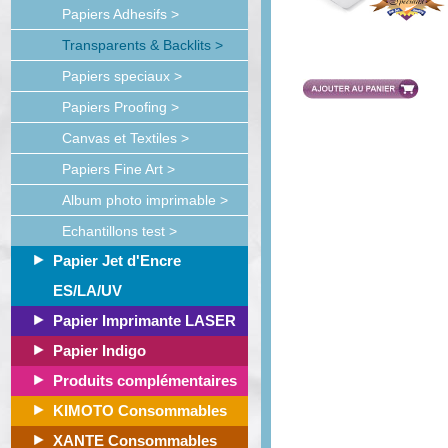
Papiers Adhesifs >
Transparents & Backlits >
Papiers speciaux >
Papiers Proofing >
Canvas et Textiles >
Papiers Fine Art >
Album photo imprimable >
Echantillons test >
Papier Jet d'Encre
ES/LA/UV
Papier Imprimante LASER
Papier Indigo
Produits complémentaires
KIMOTO Consommables
XANTE Consommables