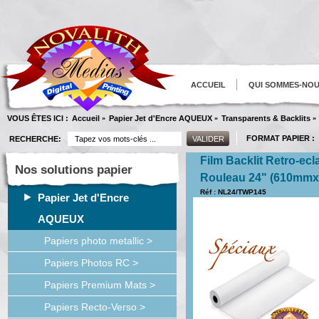
ACCUEIL
QUI SOMMES-NO
VOUS ÊTES ICI :
Accueil
Papier Jet d'Encre AQUEUX
Transparents & Backlits
»
»
»
FORMAT PAPIER :
RECHERCHE:
Film Backlit Retro-ecl
Nos solutions papier
Rouleau 24" (610mm
Réf : NL24/TWP145
Papier Jet d'Encre
AQUEUX
Papiers photo metallic >
Papiers Photos RC >
Papiers Premium Mats >
Papiers Recto-Verso >