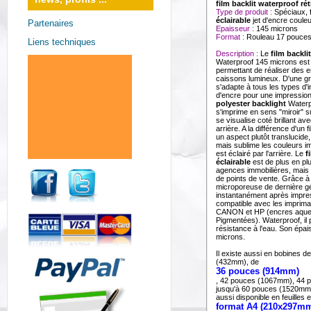
film backlit waterproof rét
Type de produit :
Spéciaux,
éclairable
jet d'encre coule
Partenaires
Epaisseur :
145 microns
Format :
Rouleau 17 pouce
Liens techniques
Description :
Le
film backlit
Waterproof 145 microns est 
permettant de réaliser des 
caissons lumineux. D'une gra
s'adapte à tous les types d'
d'encre pour une impression
polyester backlight
Waterp
s'imprime en sens "miroir" s
se visualise coté brillant av
arrière. A la différence d'un f
un aspect plutôt translucide,
mais sublime les couleurs im
est éclairé par l'arrière. Le
f
éclairable
est de plus en plus
agences immobilières, mais 
de points de vente. Grâce 
microporeuse de dernière gé
instantanément après impres
compatible avec les impri
CANON et HP (encres aqu
Pigmentées). Waterproof, i
résistance à l'eau. Son épai
microns.
Il existe aussi en bobines 
(432mm), de
36 pouces (914mm)
, 42 pouces (1067mm), 44 
jusqu'à 60 pouces (1520mm)
aussi disponible en feuilles 
format A4 (210x297m