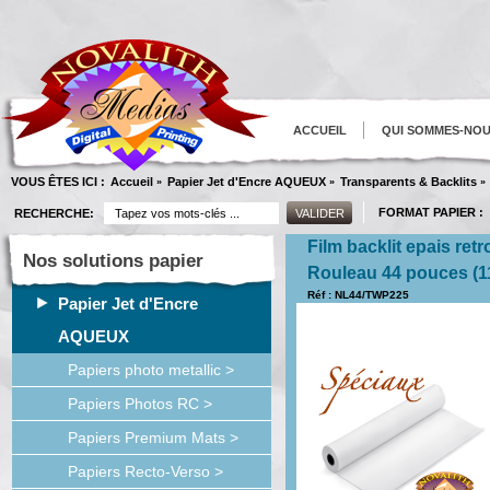
ACCUEIL
QUI SOMMES-NO
VOUS ÊTES ICI :
Accueil
Papier Jet d'Encre AQUEUX
Transparents & Backlits
»
»
»
FORMAT PAPIER :
RECHERCHE:
Film backlit epais retr
Nos solutions papier
Rouleau 44 pouces (
Réf : NL44/TWP225
Papier Jet d'Encre
AQUEUX
Papiers photo metallic >
Papiers Photos RC >
Papiers Premium Mats >
Papiers Recto-Verso >