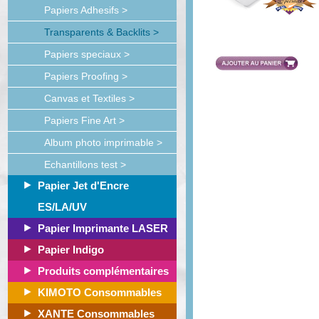
Papiers Adhesifs >
Transparents & Backlits >
Papiers speciaux >
Papiers Proofing >
Canvas et Textiles >
Papiers Fine Art >
Album photo imprimable >
Echantillons test >
Papier Jet d'Encre
ES/LA/UV
Papier Imprimante LASER
Papier Indigo
Produits complémentaires
KIMOTO Consommables
XANTE Consommables