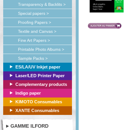
Transparency & Backlits >
Special papers >
Proofing Papers >
Textile and Canvas >
Fine Art Papers >
Printable Photo Albums >
Sample Packs >
ES/LA/UV Inkjet paper
Laser/LED Printer Paper
Complementary products
Indigo paper
KIMOTO Consumables
XANTE Consumables
GAMME ILFORD