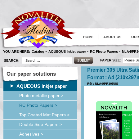
HOME
ABOUT US
OUR
YOU ARE HERE:
Catalog
AQUEOUS Inkjet paper
RC Photo Papers
NLA4/PR3
»
»
»
PAPER SIZE:
SEARCH:
Premier 305 Ultra Sat
Our paper solutions
Format : A4 (210x297
Réf : NLA4/PR305US
AQUEOUS Inkjet paper
Photo metallic paper >
RC Photo Papers >
Top Coated Mat Papers >
Double Side Papers >
Adhesives >