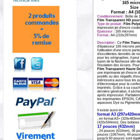
Technical links
165 micr
Size
Format : A4 (10
Conditionnement :
Boîte de 
Film Transparent HD pour 
Type de produit :
Film Poly
impression jet d'encre coule
Epaisseur :
165 microns
Format :
A4 (210x297mm)
Description :
Ce
Film Trans
d'épaisseur 165 microns pe
l'utilisation d'une encre parti
d'excellentes densités de noir
pour les sérigraphes, il peut
typon de la flasheuse afin d
l'insolation des écrans. Pou
Film Transparent Haute D
une imprimante jet d'encre d
positifs ou des négatifs d'exce
intéressera aussi tous les 
d'électronique pour la confec
imprimés. Grâce à sa couc
dernière génération, il sèch
après impression. Parfaitem
les imprimantes EPSON, C
aqueuses Dye ou Pigmentée
Il existe aussi en
format A3 (297x420m
, en format A3+ (329x483mm
(420x594mm). Des bobines
17 pouces (432mm)
, 24 pouces (610mm), 36 p
pouces (1067mm), 44 pouc
jusqu'à 60 pouces sont éga