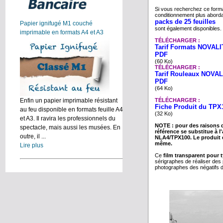
Si vous recherchez ce form
conditionnement plus aborda
packs de 25 feuilles
Papier ignifugé M1 couché
sont également disponibles.
imprimable en formats A4 et A3
TÉLÉCHARGER :
Tarif Formats NOVALIT
PDF
(60 Ko)
TÉLÉCHARGER :
Tarif Rouleaux NOVAL
PDF
(64 Ko)
TÉLÉCHARGER :
Enfin un papier imprimable résistant
Fiche Produit du TPX
au feu disponible en formats feuille A4
(32 Ko)
et A3. Il ravira les professionnels du
NOTE : pour des raisons 
spectacle, mais aussi les musées. En
référence se substitue à l
outre, il ...
NLA4/TPX100. Le produit 
même.
Lire plus
Ce
film transparent pour 
sérigraphes de réaliser des p
photographes des négatifs d'