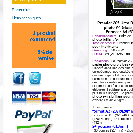
Partenaires
Liens techniques
Premier 265 Ultra Br
photo A4 Gloss
Format : A4 (50
Conditionnement :
Boîte de 
photo brillant A4
Type de produit :
Premier Ul
pour imprimante
Grammage :
265g/m2
Format :
A4 (210x297mm)
Description :
Le Premier 265 
papier photo pro glossy 
Elaboré dans une des plus p
européennes, ses qualités e
colorimétrique et de séchage
permettent de concurrencer l
des plus grandes marques.
blancheur, doté d'une finiti
élaborée, il sublimera la cou
plus belles images. Le gr
photo extra brillant pour
d'encre est de 265g/m2.
Il existe aussi en
format A3 (297x420m
, en format A3+ (329x483mm)
(420x594mm). Des bobines
(432mm),
24 pouces (610mm)
, 36 pouces (914mm), 42 p