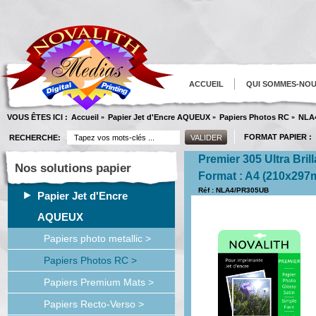
ACCUEIL
QUI SOMMES-NO
VOUS ÊTES ICI :
Accueil
Papier Jet d'Encre AQUEUX
Papiers Photos RC
NLA
»
»
»
FORMAT PAPIER :
RECHERCHE:
Premier 305 Ultra Bril
Nos solutions papier
Format : A4 (210x297
Réf : NLA4/PR305UB
Papier Jet d'Encre
AQUEUX
Papiers photo metallic >
Papiers Photos RC >
Papiers Premium Mats >
Papiers Recto-Verso >