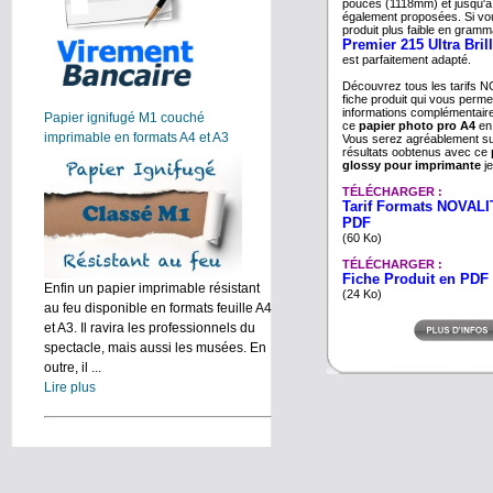
pouces (1118mm) et jusqu'à
également proposées. Si v
produit plus faible en gramm
Premier 215 Ultra Bril
est parfaitement adapté.
Découvrez tous les tarifs N
fiche produit qui vous perme
informations complémentai
Papier ignifugé M1 couché
ce
papier photo pro A4
en 
imprimable en formats A4 et A3
Vous serez agréablement sur
résultats oobtenus avec ce
glossy pour imprimante
je
TÉLÉCHARGER :
Tarif Formats NOVALIT
PDF
(60 Ko)
TÉLÉCHARGER :
Fiche Produit en PDF
Enfin un papier imprimable résistant
(24 Ko)
au feu disponible en formats feuille A4
et A3. Il ravira les professionnels du
spectacle, mais aussi les musées. En
outre, il ...
Lire plus