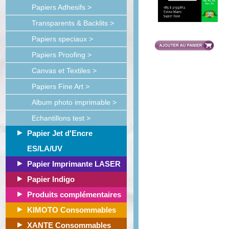
Papiers Adhesifs >
Transparents & Backlits >
Papiers speciaux >
Papiers Proofing >
Canvas et Textiles >
Papiers Fine Art >
Album photo imprimable >
Echantillons test >
Papier Jet d'Encre
ES/LA/UV
Papier Imprimante LASER
Papier Indigo
Produits complémentaires
KIMOTO Consommables
XANTE Consommables