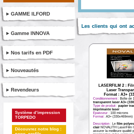
GAMME ILFORD
Les clients qui ont a
Gamme INNOVA
Nos tarifs en PDF
Nouveautés
LASERFILM 2 : Fil
Revendeurs
Laser Transpar
Format : A3+ (
Conditionnement :
Boîte de 1
transparent laser A3+ (3
Type de produit :
papier tr
imprimante laser
Système d’impression
Epaisseur :
100 microns
Format :
A3+ (330x469mm)
TORPEDO
Description :
Le
film polyes
clair
NOVALITH LaserFilm II
Dècouvrez notre blog :
assurer la meilleure qualité 
news, profils ...