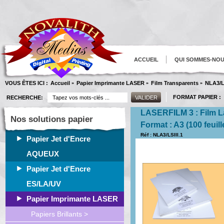
ACCUEIL
QUI SOMMES-NO
VOUS ÊTES ICI :
Accueil
Papier Imprimante LASER
Film Transparents
NLA3/LS
»
»
»
FORMAT PAPIER :
RECHERCHE:
LASERFILM 3 : Film L
Nos solutions papier
Format : A3 (100 feuill
Réf : NLA3/LSIII.1
Papier Jet d'Encre
AQUEUX
Papier Jet d'Encre
ES/LA/UV
Papier Imprimante LASER
Papiers Brillants >