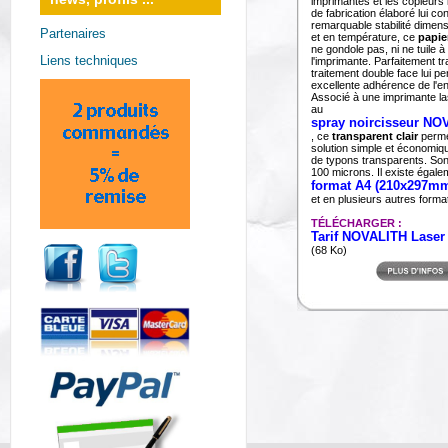
imprimantes et les copieurs
de fabrication élaboré lui co
remarquable stabilité dimens
Partenaires
et en température, ce
papie
ne gondole pas, ni ne tuile à 
Liens techniques
l'imprimante. Parfaitement t
traitement double face lui p
excellente adhérence de l'en
Associé à une imprimante las
au
spray noircisseur NO
, ce
transparent clair
permet
solution simple et économiqu
de typons transparents. Son
100 microns. Il existe égale
format A4 (210x297m
et en plusieurs autres forma
TÉLÉCHARGER :
Tarif NOVALITH Laser
(68 Ko)