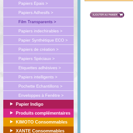
Papiers Epais >
Papiers Adhesifs >
Film Transparents >
Papiers indechirables >
Papier Synthétique ECO >
Papiers de création >
Papiers Spéciaux >
Etiquettes adhésives >
Papiers intelligents >
Pochette Echantillons >
Enveloppes à Fenêtre >
Papier Indigo
Produits complémentaires
KIMOTO Consommables
XANTE Consommables