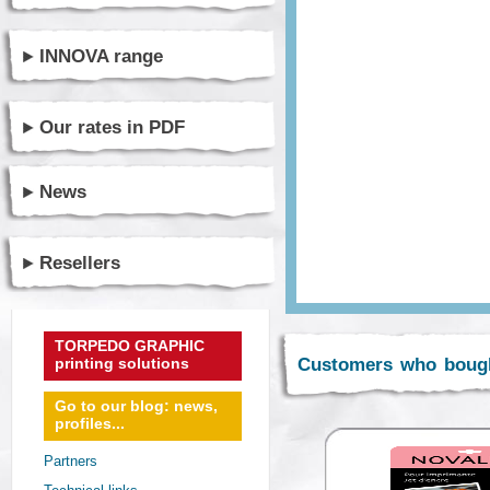
INNOVA range
Our rates in PDF
News
Resellers
TORPEDO GRAPHIC
printing solutions
Customers who bough
Go to our blog: news,
profiles...
Partners