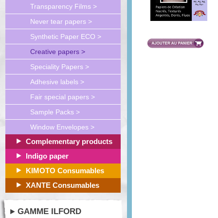
Transparency Films >
Never tear papers >
Synthetic Paper ECO >
Creative papers >
Speciality Papers >
Adhesive labels >
Fair special papers >
Sample Packs >
Window Envelopes >
Complementary products
Indigo paper
KIMOTO Consumables
XANTE Consumables
GAMME ILFORD