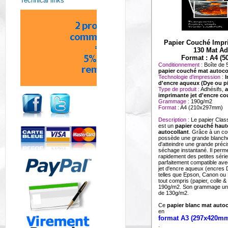
Technical links
Papier Couché Impr
130 Mat Ad
Format : A4 (50
Conditionnement :
Boîte de 5
papier couché mat autoco
Technologie d'impression :
I
d'encre aqueux (Dye ou p
Type de produit :
Adhésifs,
a
imprimante jet d'encre co
Grammage :
190g/m2
Format :
A4 (210x297mm)
Description :
Le papier Clas
est un
papier couché haut
autocollant
. Grâce à un co
possède une grande blanche
d'atteindre une grande préc
séchage instantané. Il perme
rapidement des petites séries
parfaitement compatible ave
jet d'encre aqueux (encres
telles que Epson, Canon o
tout compris (papier, colle &
190g/m2. Son grammage une
de 130g/m2.
Ce
papier blanc mat autoc
en
format A3 (297x420m
.