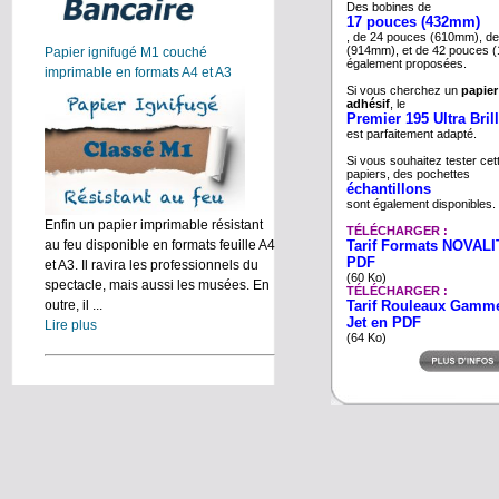
Des bobines de
17 pouces (432mm)
, de 24 pouces (610mm), d
(914mm), et de 42 pouces 
Papier ignifugé M1 couché
également proposées.
imprimable en formats A4 et A3
Si vous cherchez un
papier
adhésif
, le
Premier 195 Ultra Bril
est parfaitement adapté.
Si vous souhaitez tester c
papiers, des pochettes
échantillons
sont également disponibles.
Enfin un papier imprimable résistant
TÉLÉCHARGER :
Tarif Formats NOVALIT
au feu disponible en formats feuille A4
PDF
et A3. Il ravira les professionnels du
(60 Ko)
spectacle, mais aussi les musées. En
TÉLÉCHARGER :
Tarif Rouleaux Gamm
outre, il ...
Jet en PDF
Lire plus
(64 Ko)