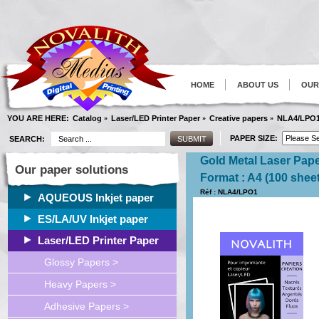
HOME
ABOUT US
OUR
YOU ARE HERE:
Catalog
Laser/LED Printer Paper
Creative papers
NLA4/LPO
»
»
»
PAPER SIZE:
SEARCH:
Gold Metal Laser Pap
Our paper solutions
Format : A4 (100 shee
Réf : NLA4/LPO1
AQUEOUS Inkjet paper
ES/LA/UV Inkjet paper
Laser/LED Printer Paper
Glossy Papers >
Heavy Papers >
Adhesive Papers >