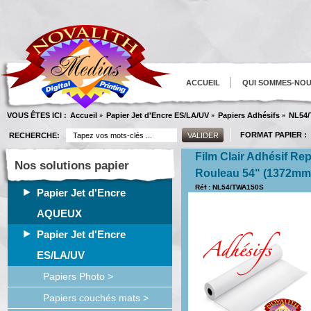
ACCUEIL
QUI SOMMES-NO
VOUS ÊTES ICI :
Accueil
Papier Jet d'Encre ES/LA/UV
Papiers Adhésifs
NL54
»
»
»
FORMAT PAPIER :
RECHERCHE:
Film Clair Adhésif Re
Nos solutions papier
Rouleau 54" (1372m
Réf : NL54/TWA150S
Papier Jet d'Encre
AQUEUX
Papier Jet d'Encre
ES/LA/UV
Papiers Photo >
Papiers couchés mats >