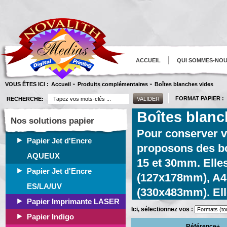
ACCUEIL
QUI SOMMES-NO
VOUS ÊTES ICI :
Accueil
Produits complémentaires
Boîtes blanches vides
»
»
FORMAT PAPIER :
RECHERCHE:
Boîtes blanc
Nos solutions papier
Pour conserver vo
Papier Jet d'Encre
proposons des bo
AQUEUX
15 et 30mm. Elle
Papier Jet d'Encre
(127x178mm), A4
ES/LA/UV
(330x483mm). Ell
Papier Imprimante LASER
Ici, sélectionnez vos :
Papier Indigo
Référence+