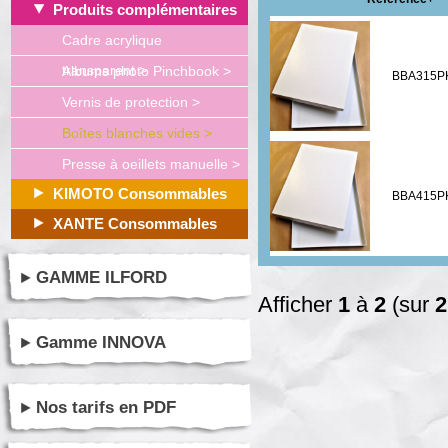
Produits complémentaires
Cadre acrylique
transparent >
Albums photo Pinchbook >
BBA315P
Vernis de protection >
Boîtes blanches vides >
Presse à oeillets manuelle >
KIMOTO Consommables
BBA415P
XANTE Consommables
GAMME ILFORD
Afficher
1
à
2
(sur
2
Gamme INNOVA
Nos tarifs en PDF