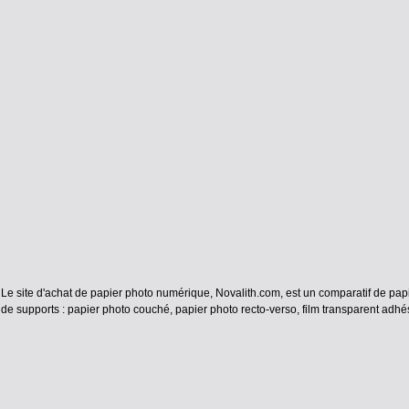
Le site d'achat de papier photo numérique, Novalith.com, est un comparatif de papi
de supports :
papier photo couché
,
papier photo recto-verso
,
film transparent adhés