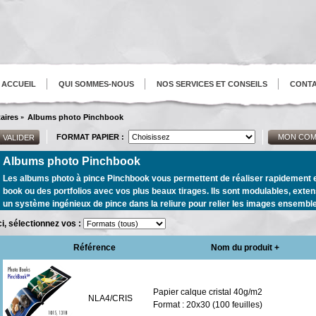
ACCUEIL
QUI SOMMES-NOUS
NOS SERVICES ET CONSEILS
CONT
aires
Albums photo Pinchbook
»
FORMAT PAPIER :
MON COM
Albums photo Pinchbook
Les albums photo à pince Pinchbook vous permettent de réaliser rapidement 
book ou des portfolios avec vos plus beaux tirages. Ils sont modulables, extensib
un système ingénieux de pince dans la reliure pour relier les images ensemble
ci, sélectionnez vos :
Référence
Nom du produit +
Papier calque cristal 40g/m2
NLA4/CRIS
Format : 20x30 (100 feuilles)