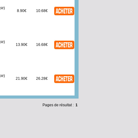
ir)
8.90€
10.68€
ir)
13.90€
16.68€
ir)
21.90€
26.28€
Pages de résultat :
1