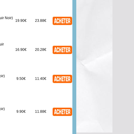
ir Noir)
19.90€
23.88€
uir
16.90€
20.28€
ir)
9.50€
11.40€
ir)
9.90€
11.88€