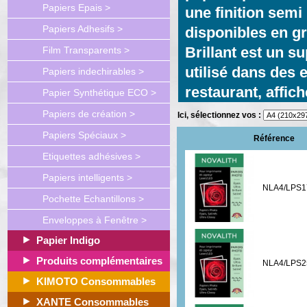
Papiers Epais >
une finition semi 
Papiers Adhesifs >
disponibles en 
Brillant
est un su
Film Transparents >
utilisé dans des 
Papiers indechirables >
restaurant, affich
Papier Synthétique ECO >
Papiers de création >
Ici, sélectionnez vos :
Papiers Spéciaux >
Référence
Etiquettes adhésives >
Papiers intelligents >
NLA4/LPS1
Pochette Echantillons >
Enveloppes à Fenêtre >
Papier Indigo
Produits complémentaires
NLA4/LPS2
KIMOTO Consommables
XANTE Consommables