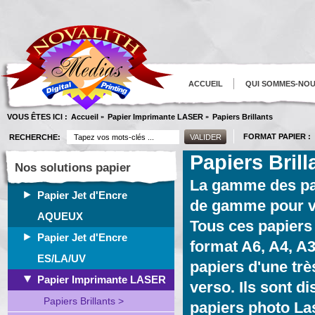
ACCUEIL
QUI SOMMES-NO
VOUS ÊTES ICI :
Accueil
Papier Imprimante LASER
Papiers Brillants
»
»
FORMAT PAPIER :
RECHERCHE:
Papiers Brill
Nos solutions papier
La gamme des
pa
Papier Jet d'Encre
de gamme pour vo
AQUEUX
Tous ces
papiers
Papier Jet d'Encre
format A6, A4, A
ES/LA/UV
papiers d'une très
Papier Imprimante LASER
verso. Ils sont 
Papiers Brillants >
papiers photo La