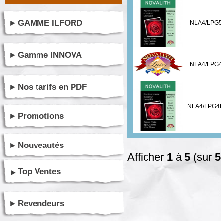
GAMME ILFORD
NLA4/LPG5
Gamme INNOVA
NLA4/LPG4
Nos tarifs en PDF
NLA4/LPG4
Promotions
Nouveautés
Afficher
1
à
5
(sur
5
Top Ventes
Revendeurs