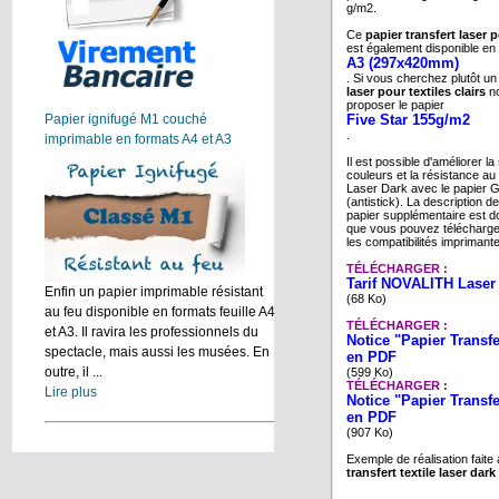
g/m2.
Ce
papier transfert laser 
est également disponible en
A3 (297x420mm)
. Si vous cherchez plutôt u
laser pour textiles clairs
no
proposer le papier
Papier ignifugé M1 couché
Five Star 155g/m2
.
imprimable en formats A4 et A3
Il est possible d'améliorer la
couleurs et la résistance au
Laser Dark avec le papier G
(antistick). La description de
papier supplémentaire est d
que vous pouvez télécharge
les compatibilités imprimante
TÉLÉCHARGER :
Tarif NOVALITH Laser
Enfin un papier imprimable résistant
(68 Ko)
au feu disponible en formats feuille A4
TÉLÉCHARGER :
et A3. Il ravira les professionnels du
Notice "Papier Transf
spectacle, mais aussi les musées. En
en PDF
outre, il ...
(599 Ko)
TÉLÉCHARGER :
Lire plus
Notice "Papier Transf
en PDF
(907 Ko)
Exemple de réalisation faite
transfert textile laser dark