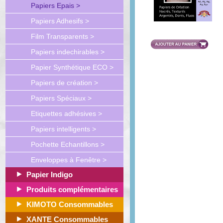
Papiers Epais >
Papiers Adhesifs >
Film Transparents >
Papiers indechirables >
Papier Synthétique ECO >
Papiers de création >
Papiers Spéciaux >
Etiquettes adhésives >
Papiers intelligents >
Pochette Echantillons >
Enveloppes à Fenêtre >
Papier Indigo
Produits complémentaires
KIMOTO Consommables
XANTE Consommables