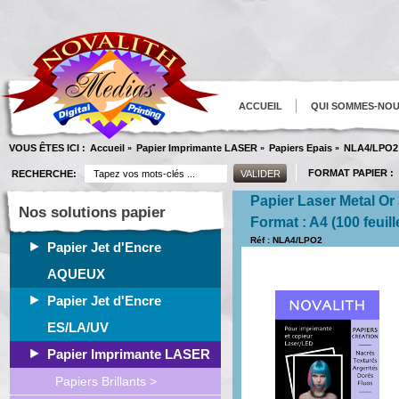
ACCUEIL
QUI SOMMES-NO
VOUS ÊTES ICI :
Accueil
Papier Imprimante LASER
Papiers Epais
NLA4/LPO2
»
»
»
FORMAT PAPIER :
RECHERCHE:
Papier Laser Metal Or
Nos solutions papier
Format : A4 (100 feuill
Réf : NLA4/LPO2
Papier Jet d'Encre
AQUEUX
Papier Jet d'Encre
ES/LA/UV
Papier Imprimante LASER
Papiers Brillants >