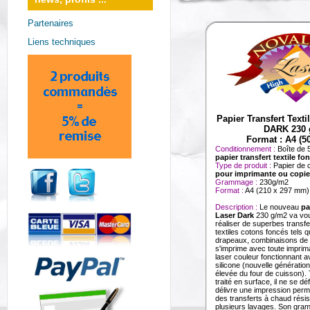
Partenaires
Liens techniques
Papier Transfert Tex
DARK 230 
Format : A4 (50
Conditionnement :
Boîte de 5
papier transfert textile fo
Type de produit :
Papier de 
pour imprimante ou copie
Grammage :
230g/m2
Format :
A4 (210 x 297 mm)
Description :
Le nouveau
pa
Laser Dark
230 g/m2 va vou
réaliser de superbes transf
textiles cotons foncés tels q
drapeaux, combinaisons de tra
s'imprime avec toute imprim
laser couleur fonctionnant a
silicone (nouvelle génératio
élevée du four de cuisson). 
traité en surface, il ne se d
délivre une impression perme
des transferts à chaud rés
plusieurs lavages. Son gra