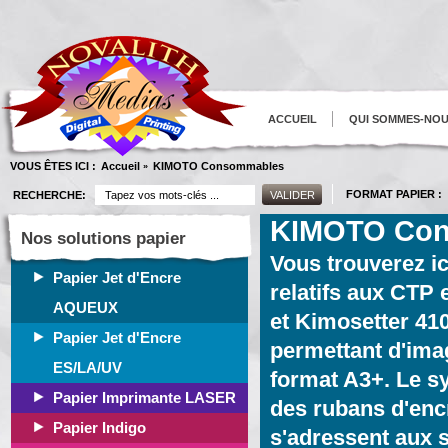
ACCUEIL
QUI SOMMES-NO
VOUS ÊTES ICI :
Accueil
KIMOTO Consommables
»
FORMAT PAPIER :
RECHERCHE:
KIMOTO Co
Nos solutions papier
Vous trouverez ic
Papier Jet d'Encre
relatifs aux CTP
AQUEUX
et Kimosetter 41
Papier Jet d'Encre
permettant d'ima
ES/LA/UV
format A3+. Le sy
Papier Imprimante LASER
des rubans d'enc
Papier Indigo
s'adressent aux 