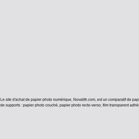
Le site d'achat de papier photo numérique, Novalith.com, est un comparatif de papi
de supports :
papier photo couché
,
papier photo recto-verso
,
film transparent adhés