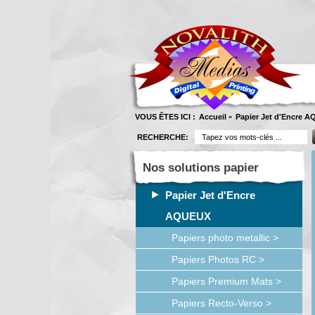
VOUS ÊTES ICI :
Accueil
Papier Jet d'Encre 
»
RECHERCHE:
Nos solutions papier
Papier Jet d'Encre
AQUEUX
Papiers photo metallic >
Papiers Photos RC >
Papiers Premium Mats >
Papiers Recto-Verso >