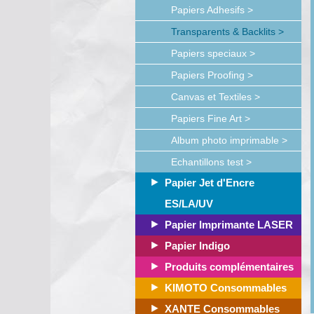
Papiers Adhesifs >
Transparents & Backlits >
Papiers speciaux >
Papiers Proofing >
Canvas et Textiles >
Papiers Fine Art >
Album photo imprimable >
Echantillons test >
Papier Jet d'Encre
ES/LA/UV
Papier Imprimante LASER
Papier Indigo
Produits complémentaires
KIMOTO Consommables
XANTE Consommables