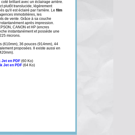
 coté brillant avec un éclairage arrière.
ect plutôt translucide, légèrement
 qu'il est éclairé par l'arrière. Le
film
 agences immobilières, les
nts de vente. Grâce à sa couche
instantanément après impression.
s EPSON, CANON et HP (encres
sèche instantanément et possède une
 225 microns.
es (610mm), 36 pouces (914mm), 44
lement proposées. Il existe aussi en
x420mm).
k Jet en PDF
(60 Ko)
nk Jet en PDF
(64 Ko)