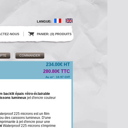
LANGUE:
ACTEZ-NOUS
.
PANIER: (0) PRODUITS
PTE
COMMANDER
234.00€ HT
280.80€ TTC
Au m² : 10.97 €HT
lm backlit épais rétro-éclairable
caissons lumineux
jet d'encre couleur
erproof 225 microns est un film
 ou des caissons lumineux. D'une
'imprimante à jet d'encre pour une
ht
Waterproof 225 microns s'imprime