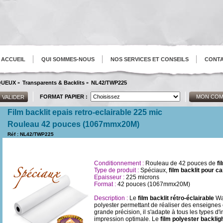
ACCUEIL
QUI SOMMES-NOUS
NOS SERVICES ET CONSEILS
CONT
AQUEUX
Transparents & Backlits
NL42/TWP225
»
»
FORMAT PAPIER :
MON COM
Film backlit epais retro-eclairable 225 mic
Rouleau 42 pouces (1067mmx20M)
Réf : NL42/TWP225
Conditionnement :
Rouleau de 42 pouces de
fi
Type de produit :
Spéciaux,
film backlit pour 
Epaisseur :
225 microns
Format :
42 pouces (1067mmx20M)
Description :
Le
film backlit rétro-éclairable
Wat
polyester permettant de réaliser des enseignes
grande précision, il s'adapte à tous les types d
impression optimale. Le
film polyester backlig