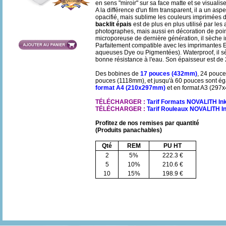
en sens "miroir" sur sa face matte et se visualise
A la différence d'un film transparent, il a un asp
opacifié, mais sublime les couleurs imprimées dés
backlit épais
est de plus en plus utilisé par les
photographes, mais aussi en décoration de poi
microporeuse de dernière génération, il sèche 
Parfaitement compatible avec les imprimante
aqueuses Dye ou Pigmentées). Waterproof, il 
bonne résistance à l'eau. Son épaisseur est de
Des bobines de
17 pouces (432mm)
, 24 pouc
pouces (1118mm), et jusqu'à 60 pouces sont éga
format A4 (210x297mm)
et en format A3 (297
TÉLÉCHARGER :
Tarif Formats NOVALITH In
TÉLÉCHARGER :
Tarif Rouleaux NOVALITH I
Profitez de nos remises par quantité
(Produits panachables)
Qté
REM
PU HT
2
5%
222.3 €
5
10%
210.6 €
10
15%
198.9 €